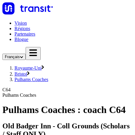
Vision
Régions
Partenaires
Blogue
Français
Royaume-Uni
Bristol
Pulhams Coaches
C64
Pulhams Coaches
Pulhams Coaches : coach C64
Old Badger Inn - Coll Grounds (Scholars
/ Staff ONLY)