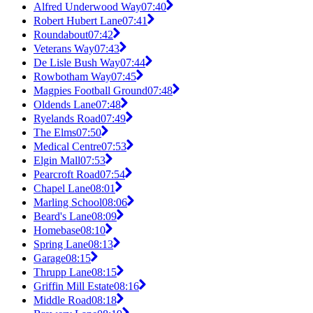
Alfred Underwood Way
07:40
Robert Hubert Lane
07:41
Roundabout
07:42
Veterans Way
07:43
De Lisle Bush Way
07:44
Rowbotham Way
07:45
Magpies Football Ground
07:48
Oldends Lane
07:48
Ryelands Road
07:49
The Elms
07:50
Medical Centre
07:53
Elgin Mall
07:53
Pearcroft Road
07:54
Chapel Lane
08:01
Marling School
08:06
Beard's Lane
08:09
Homebase
08:10
Spring Lane
08:13
Garage
08:15
Thrupp Lane
08:15
Griffin Mill Estate
08:16
Middle Road
08:18