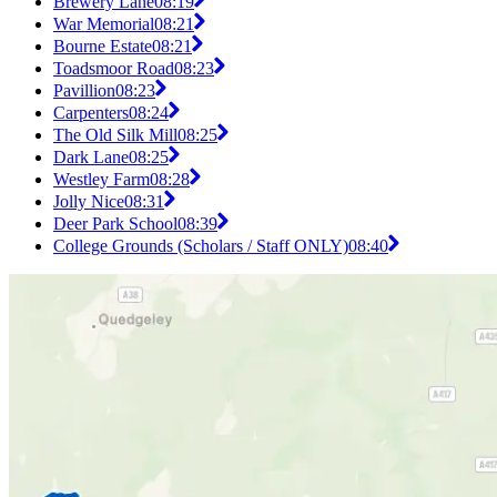
Brewery Lane
08:19
War Memorial
08:21
Bourne Estate
08:21
Toadsmoor Road
08:23
Pavillion
08:23
Carpenters
08:24
The Old Silk Mill
08:25
Dark Lane
08:25
Westley Farm
08:28
Jolly Nice
08:31
Deer Park School
08:39
College Grounds (Scholars / Staff ONLY)
08:40