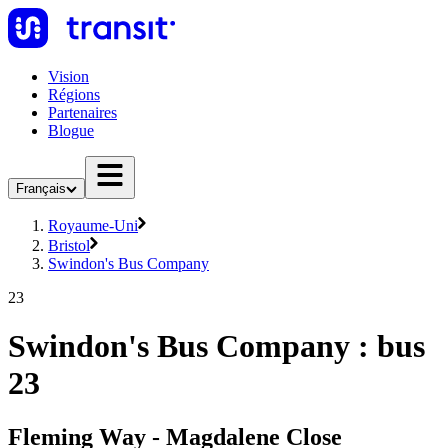
Vision
Régions
Partenaires
Blogue
Français
Royaume-Uni
Bristol
Swindon's Bus Company
23
Swindon's Bus Company : bus
23
Fleming Way - Magdalene Close