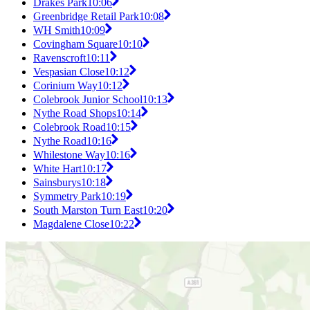
Drakes Park
10:06
Greenbridge Retail Park
10:08
WH Smith
10:09
Covingham Square
10:10
Ravenscroft
10:11
Vespasian Close
10:12
Corinium Way
10:12
Colebrook Junior School
10:13
Nythe Road Shops
10:14
Colebrook Road
10:15
Nythe Road
10:16
Whilestone Way
10:16
White Hart
10:17
Sainsburys
10:18
Symmetry Park
10:19
South Marston Turn East
10:20
Magdalene Close
10:22