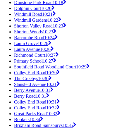
Dunstone Park Road
10:18
Dolphin Court
10:20
Windmill Road
10:21
Windmill Gardens
10:22
Shorton Valley Road
10:23
Shorton Woods
10:23
Barcombe Road
10:24
Laura Grove
10:26
Laura Avenue
10:26
Richmond Court
10:27
Primary School
10:27
Southfield Road Woodland Court
10:29
Colley End Road
10:30
The Greebys
10:30
Stansfeld Avenue
10:31
Berry Avenue
10:31
Berry Road
10:31
Colley End Road
10:31
Colley End Road
10:32
Great Parks Road
10:32
Bookers
10:34
Brixham Road Sainsburys
10:35