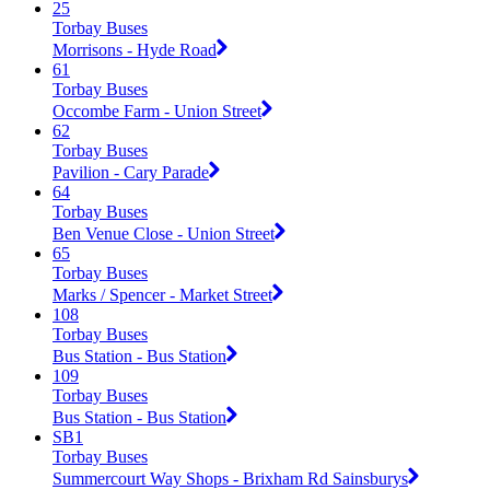
25
Torbay Buses
Morrisons - Hyde Road
61
Torbay Buses
Occombe Farm - Union Street
62
Torbay Buses
Pavilion - Cary Parade
64
Torbay Buses
Ben Venue Close - Union Street
65
Torbay Buses
Marks / Spencer - Market Street
108
Torbay Buses
Bus Station - Bus Station
109
Torbay Buses
Bus Station - Bus Station
SB1
Torbay Buses
Summercourt Way Shops - Brixham Rd Sainsburys