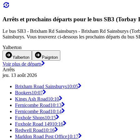
Arrêts et prochains départs pour le bus SB3 (Torbay 
Le bus SB3 - Brixham Rd Sainsburys - Brixham Rd Sainsburys (Torbay B
Sainsburys. Vous trouverez ci-dessous les prochains départs du bus SB
Yalberton
Yalberton
Paignton
Voir plus de départs
Arrêts
jeu. 13 août 2026
Brixham Road Sainsburys
10:05
Bookers
10:07
Kings Ash Road
10:10
Fernicombe Road
10:13
Fernicombe Road
10:14
Foxhole Shops
10:15
Foxhole Road 149
10:16
Redwell Road
10:16
Marldon Road Post Office
10:17