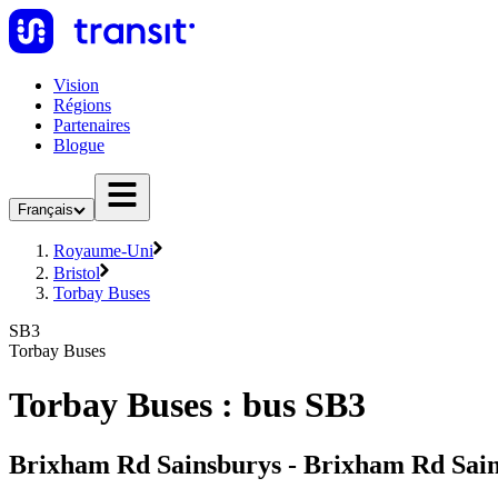
Vision
Régions
Partenaires
Blogue
Français
Royaume-Uni
Bristol
Torbay Buses
SB3
Torbay Buses
Torbay Buses : bus SB3
Brixham Rd Sainsburys - Brixham Rd Sai