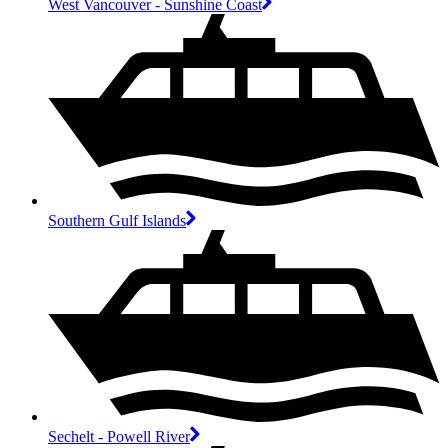
West Vancouver - Sunshine Coast
Southern Gulf Islands
Sechelt - Powell River