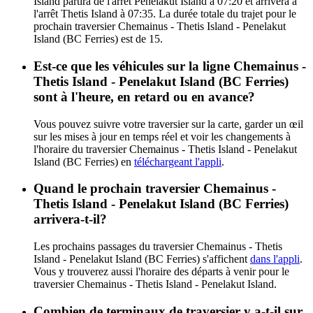
Island partira de l'arrêt Penelakut Island à 07:20 et arrivera à
l'arrêt Thetis Island à 07:35. La durée totale du trajet pour le
prochain traversier Chemainus - Thetis Island - Penelakut
Island (BC Ferries) est de 15.
Est-ce que les véhicules sur la ligne Chemainus -
Thetis Island - Penelakut Island (BC Ferries)
sont à l'heure, en retard ou en avance?
Vous pouvez suivre votre traversier sur la carte, garder un œil
sur les mises à jour en temps réel et voir les changements à
l'horaire du traversier Chemainus - Thetis Island - Penelakut
Island (BC Ferries) en
téléchargeant l'appli
.
Quand le prochain traversier Chemainus -
Thetis Island - Penelakut Island (BC Ferries)
arrivera-t-il?
Les prochains passages du traversier Chemainus - Thetis
Island - Penelakut Island (BC Ferries) s'affichent
dans l'appli
.
Vous y trouverez aussi l'horaire des départs à venir pour le
traversier Chemainus - Thetis Island - Penelakut Island.
Combien de terminaux de traversier y a-t-il sur