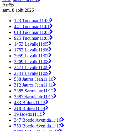
Arrêts
sam. 8 août 2026
123 Tucuman
11:00
441 Tucuman
11:01
613 Tucuman
11:02
925 Tucuman
11:03
1453 Lavalle
11:05
1753 Lavalle
11:06
2059 Lavalle
11:07
2269 Lavalle
11:08
2471 Lavalle
11:09
2741 Lavalle
11:09
538 Jaures Jean
11:10
312 Jaures Jean
11:11
3385 Sarmiento
11:12
3587 Sarmiento
11:13
483 Bulnes
11:13
218 Bulnes
11:14
39 Boedo
11:15
347 Boedo Avenida
11:16
753 Boedo Avenida
11:17