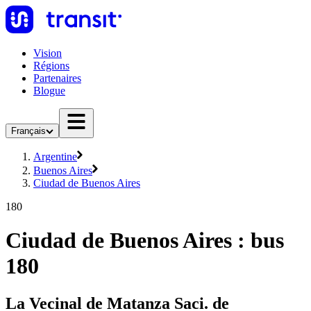
Vision
Régions
Partenaires
Blogue
Français
Argentine
Buenos Aires
Ciudad de Buenos Aires
180
Ciudad de Buenos Aires : bus
180
La Vecinal de Matanza Saci. de