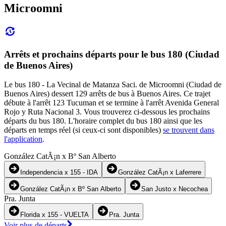
Microomni
Arrêts et prochains départs pour le bus 180 (Ciudad
de Buenos Aires)
Le bus 180 - La Vecinal de Matanza Saci. de Microomni (Ciudad de
Buenos Aires) dessert 129 arrêts de bus à Buenos Aires. Ce trajet
débute à l'arrêt 123 Tucuman et se termine à l'arrêt Avenida General
Rojo y Ruta Nacional 3. Vous trouverez ci-dessous les prochains
départs du bus 180. L'horaire complet du bus 180 ainsi que les
départs en temps réel (si ceux-ci sont disponibles)
se trouvent dans
l'application
.
González CatÃ¡n x Bº San Alberto
Independencia x 155 - IDA
González CatÃ¡n x Laferrere
González CatÃ¡n x Bº San Alberto
San Justo x Necochea
Pra. Junta
Florida x 155 - VUELTA
Pra. Junta
Voir plus de départs