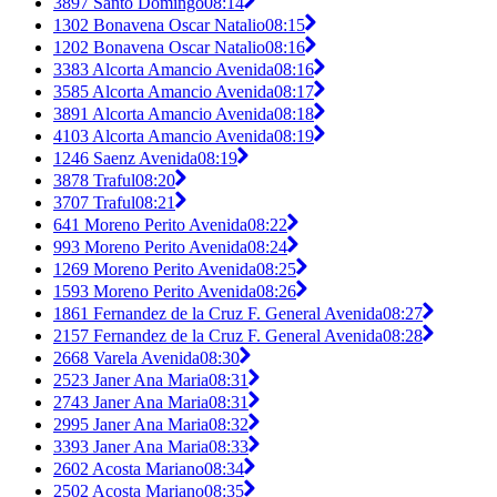
3897 Santo Domingo
08:14
1302 Bonavena Oscar Natalio
08:15
1202 Bonavena Oscar Natalio
08:16
3383 Alcorta Amancio Avenida
08:16
3585 Alcorta Amancio Avenida
08:17
3891 Alcorta Amancio Avenida
08:18
4103 Alcorta Amancio Avenida
08:19
1246 Saenz Avenida
08:19
3878 Traful
08:20
3707 Traful
08:21
641 Moreno Perito Avenida
08:22
993 Moreno Perito Avenida
08:24
1269 Moreno Perito Avenida
08:25
1593 Moreno Perito Avenida
08:26
1861 Fernandez de la Cruz F. General Avenida
08:27
2157 Fernandez de la Cruz F. General Avenida
08:28
2668 Varela Avenida
08:30
2523 Janer Ana Maria
08:31
2743 Janer Ana Maria
08:31
2995 Janer Ana Maria
08:32
3393 Janer Ana Maria
08:33
2602 Acosta Mariano
08:34
2502 Acosta Mariano
08:35