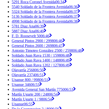
5291 Roca Coronel Avenida
06:34
5540 Soldado de la Frontera Avenida
06:36
5324 Soldado de la Frontera Avenida
06:37
5136 Soldado de la Frontera Avenida
06:37
4998 Soldado de la Frontera Avenida
06:38
5781 Diaz Ana
06:39
5887 Diaz Ana
06:40
F. D. Roosevelt 50
06:46
General Pintos 2900 / 2998
06:46
General Pintos 2600 / 2698
06:47
Antonio Timoteo González 2500 / 2598
06:48
Soldado Juan Rava 1530 / 1598
06:48
Soldado Juan Rava 1400 / 1488
06:49
Soldado Juan Rava 1202 / 1278
06:49
Olavarría 2568
06:50
Olavarría 2374
06:51
Unanue 800 / 998
06:51
Unanue 346
06:53
Avenida General San Martín 7750
06:53
Martín Ugarte 200 / 248
06:54
Martín Ugarte 1 / 98
06:54
Unanue
06:55
De la Cooperacion 2 / 80
06:56