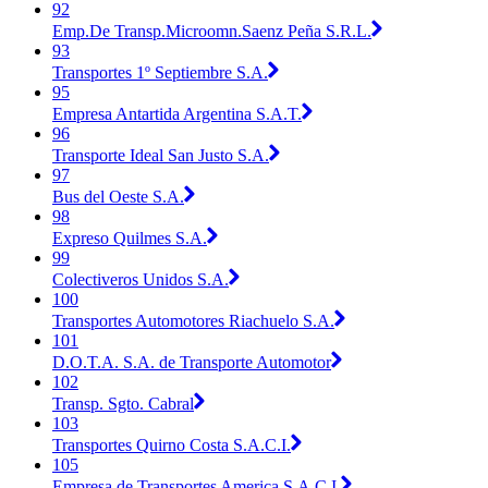
92
Emp.De Transp.Microomn.Saenz Peña S.R.L.
93
Transportes 1º Septiembre S.A.
95
Empresa Antartida Argentina S.A.T.
96
Transporte Ideal San Justo S.A.
97
Bus del Oeste S.A.
98
Expreso Quilmes S.A.
99
Colectiveros Unidos S.A.
100
Transportes Automotores Riachuelo S.A.
101
D.O.T.A. S.A. de Transporte Automotor
102
Transp. Sgto. Cabral
103
Transportes Quirno Costa S.A.C.I.
105
Empresa de Transportes America S.A.C.I.