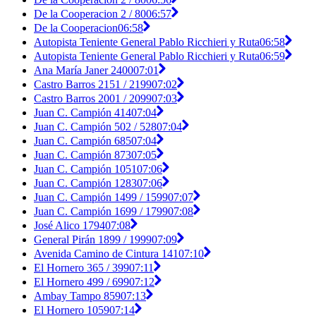
De la Cooperacion 2 / 80
06:57
De la Cooperacion
06:58
Autopista Teniente General Pablo Ricchieri y Ruta
06:58
Autopista Teniente General Pablo Ricchieri y Ruta
06:59
Ana María Janer 2400
07:01
Castro Barros 2151 / 2199
07:02
Castro Barros 2001 / 2099
07:03
Juan C. Campión 414
07:04
Juan C. Campión 502 / 528
07:04
Juan C. Campión 685
07:04
Juan C. Campión 873
07:05
Juan C. Campión 1051
07:06
Juan C. Campión 1283
07:06
Juan C. Campión 1499 / 1599
07:07
Juan C. Campión 1699 / 1799
07:08
José Alico 1794
07:08
General Pirán 1899 / 1999
07:09
Avenida Camino de Cintura 141
07:10
El Hornero 365 / 399
07:11
El Hornero 499 / 699
07:12
Ambay Tampo 859
07:13
El Hornero 1059
07:14