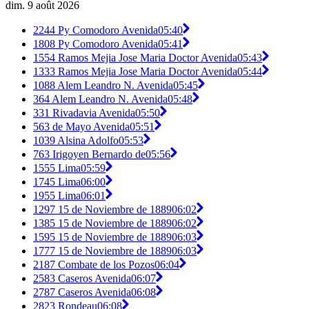
dim. 9 août 2026
2244 Py Comodoro Avenida
05:40
1808 Py Comodoro Avenida
05:41
1554 Ramos Mejia Jose Maria Doctor Avenida
05:43
1333 Ramos Mejia Jose Maria Doctor Avenida
05:44
1088 Alem Leandro N. Avenida
05:45
364 Alem Leandro N. Avenida
05:48
331 Rivadavia Avenida
05:50
563 de Mayo Avenida
05:51
1039 Alsina Adolfo
05:53
763 Irigoyen Bernardo de
05:56
1555 Lima
05:59
1745 Lima
06:00
1955 Lima
06:01
1297 15 de Noviembre de 1889
06:02
1385 15 de Noviembre de 1889
06:02
1595 15 de Noviembre de 1889
06:03
1777 15 de Noviembre de 1889
06:03
2187 Combate de los Pozos
06:04
2583 Caseros Avenida
06:07
2787 Caseros Avenida
06:08
2823 Rondeau
06:08