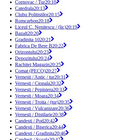
Cornovac / Tur
20:10
Catedrala
20:13
Clubu Politistilor
20:15
Romcarbon
20:18
Liceul C. Nenitescu / (lic)
20:19
Bazalt
20:20
Gradinita 10
20:21
Fabrica De Bere B
20:22
Orizontului
20:23
Depozitului
20:24
Rachitei Magazin
20:25
Comat (PECO)
20:27
Vernesti / Antic / tur
20:31
Vernesti / Ciopala
20:32
Vernesti / Pepiniera
20:33
Vernesti / Moara
20:34
Vernesti / Troita / (tur)
20:35
Vernesti / Vulcanizare
20:36
Vernesti / Distilarie
20:38
Candesti / Pod
20:42
Candesti / Biserica
20:44
Candesti / Gradinita
20:46
Candesti / Scoala
20:47