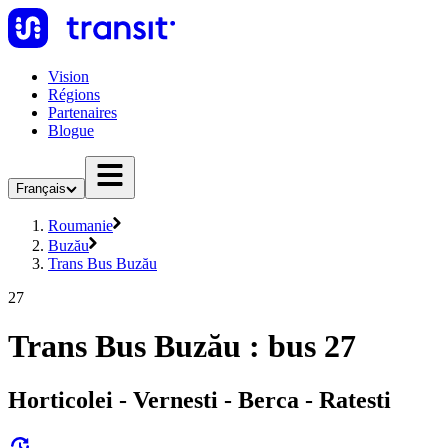
Vision
Régions
Partenaires
Blogue
Français
Roumanie
Buzău
Trans Bus Buzău
27
Trans Bus Buzău : bus 27
Horticolei - Vernesti - Berca - Ratesti