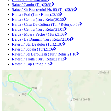
Satuc / Camin (Tur)
20:51
Satuc / Str Brasovului Nr. 65 (Tur)
20:53
Berca / Pod (Tur / Retur)
20:56
Berca / Centru (Tur / Retur)
20:58
Berca / Casa De Cultura (Tur / Retur)
20:59
Berca / Centru (Tur / Retur)
21:01
Berca / Moara Veche / (Tur)
21:03
Berca / La Damian (Tur / Retur)
21:04
Ratesti / Str. Dealului (Tur)
21:07
Ratesti / Scoala (Tur)
21:09
Ratesti / Str Barbulesti (Tur / Retur)
21:10
Ratesti / Troita (Tur / Retur)
21:12
Ratesti / Cap Linie
21:15