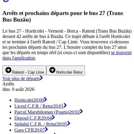
Arrêts et prochains départs pour le bus 27 (Trans
Bus Buzău)
Le bus 27 - Horticolei - Vernesti - Berca - Ratesti (Trans Bus Buzău)
dessert 42 arrêts de bus à Buzău. Ce trajet débute à l'arrêt Horticolei
et se termine à l'arrêt Ratesti / Cap Linie. Vous trouverez ci-dessous
les prochains départs du bus 27. L'horaire complet du bus 27 ainsi
que les départs en temps réel (si ceux-ci sont disponibles)
se trouvent
dans l'application
.
Ratesti - Cap Linie
Horticolei Retur
Voir plus de départs
Arrêts
dim. 9 août 2026
Horticolei
20:00
Liceul C.F.R / Retur
20:01
Parcul Marghiloman (Poarta)
20:02
Depoul C.F.R
20:04
Spitalul C.F.R. / Retur
20:05
Gara CFR
20:07