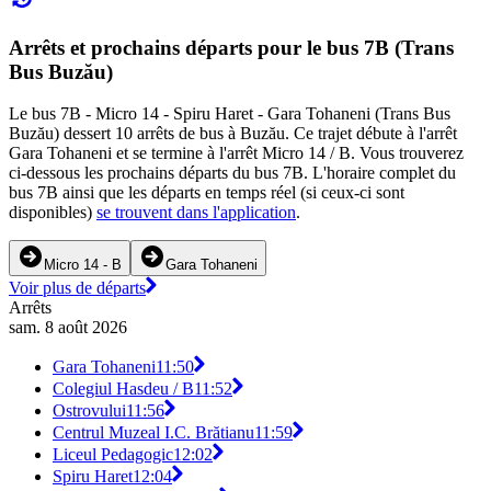
Arrêts et prochains départs pour le bus 7B (Trans
Bus Buzău)
Le bus 7B - Micro 14 - Spiru Haret - Gara Tohaneni (Trans Bus
Buzău) dessert 10 arrêts de bus à Buzău. Ce trajet débute à l'arrêt
Gara Tohaneni et se termine à l'arrêt Micro 14 / B. Vous trouverez
ci-dessous les prochains départs du bus 7B. L'horaire complet du
bus 7B ainsi que les départs en temps réel (si ceux-ci sont
disponibles)
se trouvent dans l'application
.
Micro 14 - B
Gara Tohaneni
Voir plus de départs
Arrêts
sam. 8 août 2026
Gara Tohaneni
11:50
Colegiul Hasdeu / B
11:52
Ostrovului
11:56
Centrul Muzeal I.C. Brătianu
11:59
Liceul Pedagogic
12:02
Spiru Haret
12:04