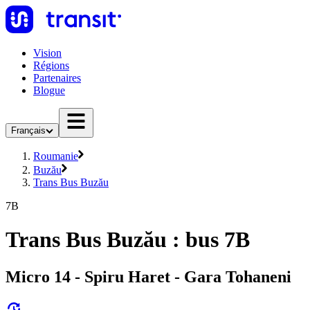
Vision
Régions
Partenaires
Blogue
Français
Roumanie
Buzău
Trans Bus Buzău
7B
Trans Bus Buzău : bus 7B
Micro 14 - Spiru Haret - Gara Tohaneni