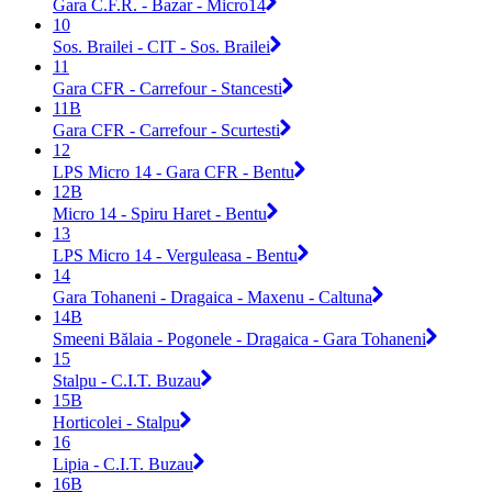
Gara C.F.R. - Bazar - Micro14
10
Sos. Brailei - CIT - Sos. Brailei
11
Gara CFR - Carrefour - Stancesti
11B
Gara CFR - Carrefour - Scurtesti
12
LPS Micro 14 - Gara CFR - Bentu
12B
Micro 14 - Spiru Haret - Bentu
13
LPS Micro 14 - Verguleasa - Bentu
14
Gara Tohaneni - Dragaica - Maxenu - Caltuna
14B
Smeeni Bălaia - Pogonele - Dragaica - Gara Tohaneni
15
Stalpu - C.I.T. Buzau
15B
Horticolei - Stalpu
16
Lipia - C.I.T. Buzau
16B