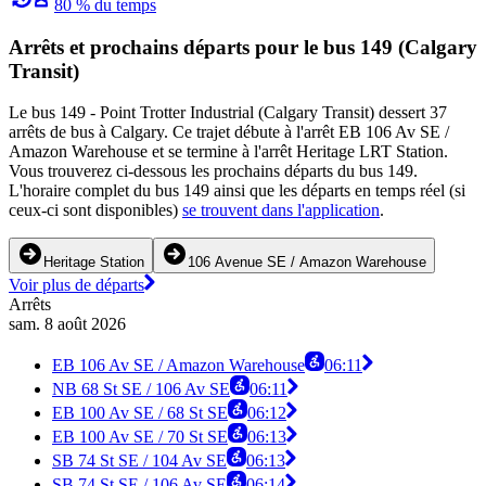
80 % du temps
Arrêts et prochains départs pour le bus 149 (Calgary
Transit)
Le bus 149 - Point Trotter Industrial (Calgary Transit) dessert 37
arrêts de bus à Calgary. Ce trajet débute à l'arrêt EB 106 Av SE /
Amazon Warehouse et se termine à l'arrêt Heritage LRT Station.
Vous trouverez ci-dessous les prochains départs du bus 149.
L'horaire complet du bus 149 ainsi que les départs en temps réel (si
ceux-ci sont disponibles)
se trouvent dans l'application
.
Heritage Station
106 Avenue SE / Amazon Warehouse
Voir plus de départs
Arrêts
sam. 8 août 2026
EB 106 Av SE / Amazon Warehouse
06:11
NB 68 St SE / 106 Av SE
06:11
EB 100 Av SE / 68 St SE
06:12
EB 100 Av SE / 70 St SE
06:13
SB 74 St SE / 104 Av SE
06:13
SB 74 St SE / 106 Av SE
06:14