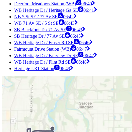
Deerfoot Meadows Station (WB)
06:40
WB Heritage Dr / Heritage Ga SE
06:41
NB 5 St SE / 77 Av SE
06:42
WB 71 Av SE / 5 St SE
06:43
SB Blackfoot Tr / 71 Av SE
06:43
SB Heritage Dr / 77 Av SE
06:45
WB Heritage Dr / Fraser Rd SE
06:46
Fairmount Drive Station (WB)
06:47
WB Heritage Dr / Fairview Dr SE
06:47
WB Heritage Dr / Flint Rd SE
06:48
Heritage LRT Station
06:49