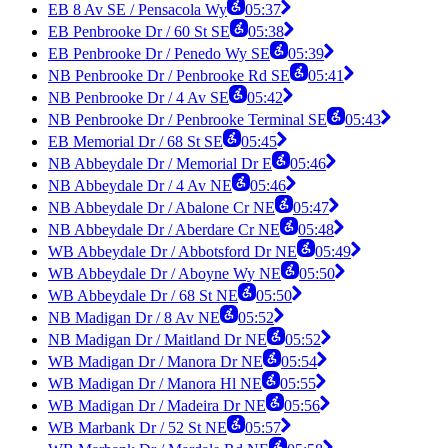
EB 8 Av SE / Pensacola Wy
05:37
EB Penbrooke Dr / 60 St SE
05:38
EB Penbrooke Dr / Penedo Wy SE
05:39
NB Penbrooke Dr / Penbrooke Rd SE
05:41
NB Penbrooke Dr / 4 Av SE
05:42
NB Penbrooke Dr / Penbrooke Terminal SE
05:43
EB Memorial Dr / 68 St SE
05:45
NB Abbeydale Dr / Memorial Dr E
05:46
NB Abbeydale Dr / 4 Av NE
05:46
NB Abbeydale Dr / Abalone Cr NE
05:47
NB Abbeydale Dr / Aberdare Cr NE
05:48
WB Abbeydale Dr / Abbotsford Dr NE
05:49
WB Abbeydale Dr / Aboyne Wy NE
05:50
WB Abbeydale Dr / 68 St NE
05:50
NB Madigan Dr / 8 Av NE
05:52
NB Madigan Dr / Maitland Dr NE
05:52
WB Madigan Dr / Manora Dr NE
05:54
WB Madigan Dr / Manora Hl NE
05:55
WB Madigan Dr / Madeira Dr NE
05:56
WB Marbank Dr / 52 St NE
05:57