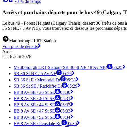
70 % du temps
Arrêts et prochains départs pour le bus 49 (Calgary T
Le bus 49 - Forest Heights (Calgary Transit) dessert 36 arrêts de bus
36 St NE / 8 Av NE). Vous trouverez ci-dessous les prochains départs 
Marlborough LRT Station
Voir plus de départs
Arrêts
jeu. 6 août 2026
Marlborough LRT Station (SB 36 St NE / 8 Av NE)
05:25
SB 36 St NE / 5 Av NE
05:26
SB 36 St E / Memorial Dr
05:28
SB 36 St SE / Radcliffe Dr
05:29
EB 8 Av SE / 36 St SE
05:30
EB 8 Av SE / 40 St SE
05:31
EB 8 Av SE / 44 St SE
05:32
EB 8 Av SE / 47 St SE
05:33
EB 8 Av SE / 52 St SE
05:34
EB 8 Av SE / Pensdale Rd
05:36