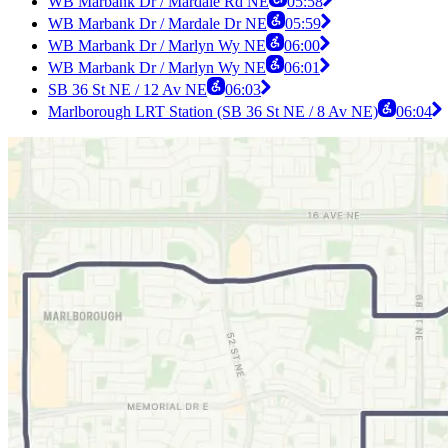
WB Marbank Dr / Mardale Rd NE
05:58
WB Marbank Dr / Mardale Dr NE
05:59
WB Marbank Dr / Marlyn Wy NE
06:00
WB Marbank Dr / Marlyn Wy NE
06:01
SB 36 St NE / 12 Av NE
06:03
Marlborough LRT Station (SB 36 St NE / 8 Av NE)
06:04