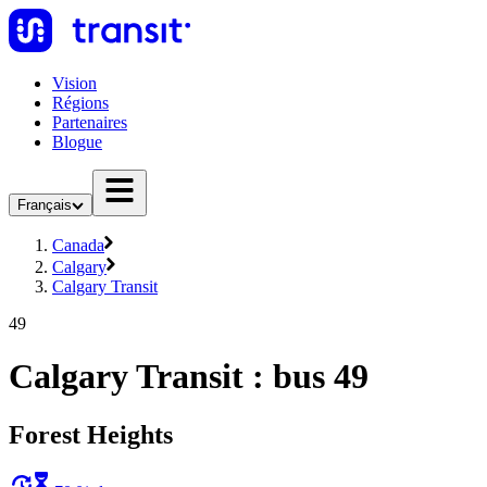
Vision
Régions
Partenaires
Blogue
Français
Canada
Calgary
Calgary Transit
49
Calgary Transit : bus 49
Forest Heights