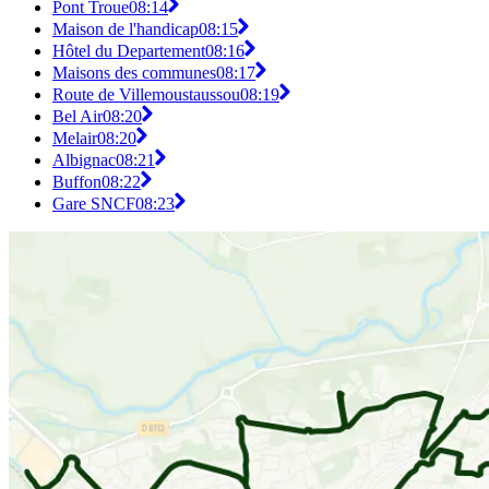
Pont Troue
08:14
Maison de l'handicap
08:15
Hôtel du Departement
08:16
Maisons des communes
08:17
Route de Villemoustaussou
08:19
Bel Air
08:20
Melair
08:20
Albignac
08:21
Buffon
08:22
Gare SNCF
08:23