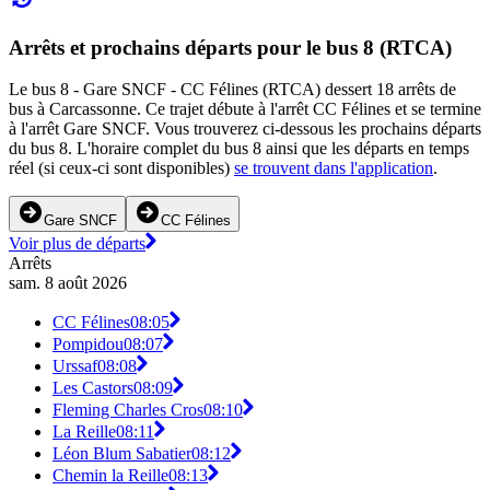
Arrêts et prochains départs pour le bus 8 (RTCA)
Le bus 8 - Gare SNCF - CC Félines (RTCA) dessert 18 arrêts de
bus à Carcassonne. Ce trajet débute à l'arrêt CC Félines et se termine
à l'arrêt Gare SNCF. Vous trouverez ci-dessous les prochains départs
du bus 8. L'horaire complet du bus 8 ainsi que les départs en temps
réel (si ceux-ci sont disponibles)
se trouvent dans l'application
.
Gare SNCF
CC Félines
Voir plus de départs
Arrêts
sam. 8 août 2026
CC Félines
08:05
Pompidou
08:07
Urssaf
08:08
Les Castors
08:09
Fleming Charles Cros
08:10
La Reille
08:11
Léon Blum Sabatier
08:12
Chemin la Reille
08:13