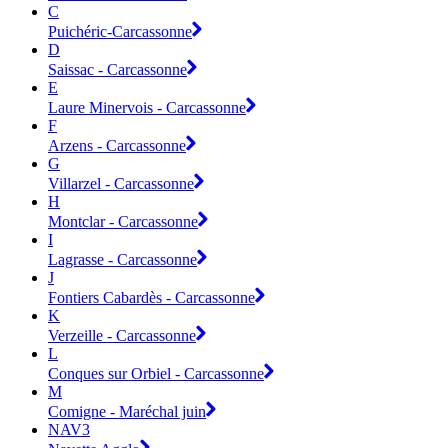
C
Puichéric-Carcassonne
D
Saissac - Carcassonne
E
Laure Minervois - Carcassonne
F
Arzens - Carcassonne
G
Villarzel - Carcassonne
H
Montclar - Carcassonne
I
Lagrasse - Carcassonne
J
Fontiers Cabardès - Carcassonne
K
Verzeille - Carcassonne
L
Conques sur Orbiel - Carcassonne
M
Comigne - Maréchal juin
NAV3