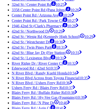
32nd St / Center Point Rd
10:25
3358 Center Point Rd (Papa Johns)
10:26
Center Point Rd / Arizona Ave
10:26
Center Point Rd / Park Towne Ct
10:27
1946 42nd St (Clark's Pharmacy)
10:28
42nd St / Northwood Dr
10:29
42nd St / Wenig Rd (Kennedy High School)
10:29
42nd St / Westchester Dr
10:30
42nd St / Twin Pines Park
10:31
42nd St / Blue Jay Dr (Fire Station)
10:31
42nd St / Lexington Blvd
10:31
River Ridge Dr / River Center Ct
10:32
Edgewood Rd / 42nd St
10:33
N River Blvd / Randy Kuehl Honda
10:34
N River Blvd Across from Toyota Financial
10:35
N River Blvd / Ushers Ferry Rd
10:36
Ushers Ferry Rd / Blairs Ferry Rd
10:37
Blairs Ferry Rd / Buffalo Ridge Rd
10:38
Blairs Ferry Rd / Hy-Vee Gas (Fountains)
10:39
Blairs Ferry Rd / N Pine Dr
10:40
Blairs Ferry Rd / Agin Ct
10:41