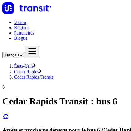
Vision
Régions
Partenaires
Blogue
Français
États-Unis
Cedar Rapids
Cedar Rapids Transit
6
Cedar Rapids Transit : bus 6
Arrêts et prochains départs pour le bus 6 (Cedar Rapi