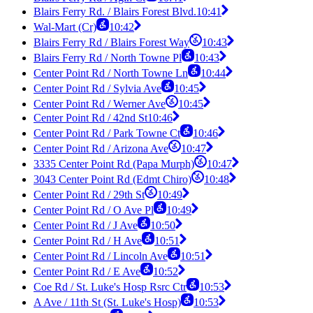
Blairs Ferry Rd. / Blairs Forest Blvd.
10:41
Wal-Mart (Cr)
10:42
Blairs Ferry Rd / Blairs Forest Way
10:43
Blairs Ferry Rd / North Towne Pl
10:43
Center Point Rd / North Towne Ln
10:44
Center Point Rd / Sylvia Ave
10:45
Center Point Rd / Werner Ave
10:45
Center Point Rd / 42nd St
10:46
Center Point Rd / Park Towne Ct
10:46
Center Point Rd / Arizona Ave
10:47
3335 Center Point Rd (Papa Murph)
10:47
3043 Center Point Rd (Edmt Chiro)
10:48
Center Point Rd / 29th St
10:49
Center Point Rd / O Ave Pl
10:49
Center Point Rd / J Ave
10:50
Center Point Rd / H Ave
10:51
Center Point Rd / Lincoln Ave
10:51
Center Point Rd / E Ave
10:52
Coe Rd / St. Luke's Hosp Rsrc Ctr
10:53
A Ave / 11th St (St. Luke's Hosp)
10:53