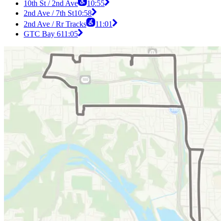
10th St / 2nd Ave
10:55
2nd Ave / 7th St
10:58
2nd Ave / Rr Tracks
11:01
GTC Bay 6
11:05