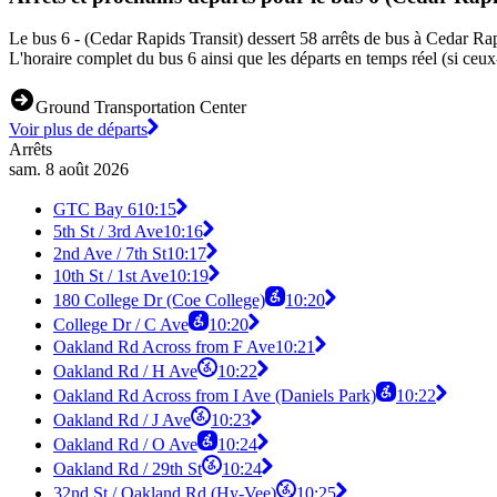
Le bus 6 - (Cedar Rapids Transit) dessert 58 arrêts de bus à Cedar Rap
L'horaire complet du bus 6 ainsi que les départs en temps réel (si ceux
Ground Transportation Center
Voir plus de départs
Arrêts
sam. 8 août 2026
GTC Bay 6
10:15
5th St / 3rd Ave
10:16
2nd Ave / 7th St
10:17
10th St / 1st Ave
10:19
180 College Dr (Coe College)
10:20
College Dr / C Ave
10:20
Oakland Rd Across from F Ave
10:21
Oakland Rd / H Ave
10:22
Oakland Rd Across from I Ave (Daniels Park)
10:22
Oakland Rd / J Ave
10:23
Oakland Rd / O Ave
10:24
Oakland Rd / 29th St
10:24
32nd St / Oakland Rd (Hy-Vee)
10:25