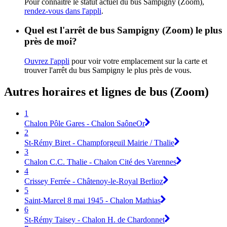
Pour connaître le statut actuel du bus Sampigny (Zoom),
rendez-vous dans l'appli
.
Quel est l'arrêt de bus Sampigny (Zoom) le plus
près de moi?
Ouvrez l'appli
pour voir votre emplacement sur la carte et
trouver l'arrêt du bus Sampigny le plus près de vous.
Autres horaires et lignes de bus (Zoom)
1
Chalon Pôle Gares - Chalon SaôneOr
2
St-Rémy Biret - Champforgeuil Mairie / Thalie
3
Chalon C.C. Thalie - Chalon Cité des Varennes
4
Crissey Ferrée - Châtenoy-le-Royal Berlioz
5
Saint-Marcel 8 mai 1945 - Chalon Mathias
6
St-Rémy Taisey - Chalon H. de Chardonnet