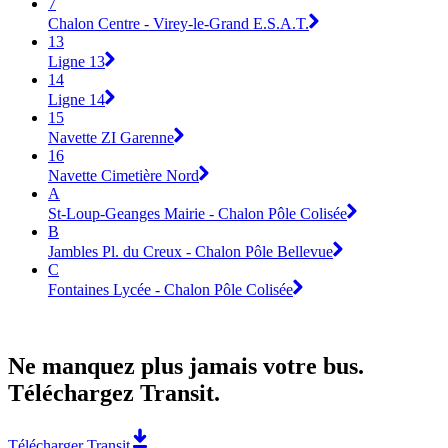
7
Chalon Centre - Virey-le-Grand E.S.A.T.
13
Ligne 13
14
Ligne 14
15
Navette ZI Garenne
16
Navette Cimetière Nord
A
St-Loup-Geanges Mairie - Chalon Pôle Colisée
B
Jambles Pl. du Creux - Chalon Pôle Bellevue
C
Fontaines Lycée - Chalon Pôle Colisée
Ne manquez plus jamais votre bus.
Téléchargez Transit.
Télécharger Transit