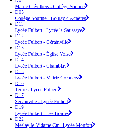
D04
Mairie Clévilliers - Collège Soutine
D05
Collège Soutine - Boulay d'Achères
D11
Lycée Fulbert - Lycée la Saussaye
D12
Lycée Fulbert - Gérainville
D13
Lycée Fulbert - Église Voise
D14
Lycée Fulbert - Chamblay
D15
Lycée Fulbert - Mairie Corancez
D16
Tertre - Lycée Fulbert
D17
Senainville - Lycée Fulbert
D19
Lycée Fulbert - Les Bordes
D22
Meslay-le-Vidame Ctr - Lycée Monfort