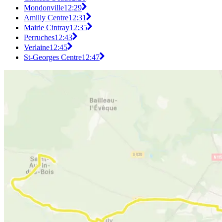
Mondonville
12:29
Amilly Centre
12:31
Mairie Cintray
12:35
Perruches
12:43
Verlaine
12:45
St-Georges Centre
12:47