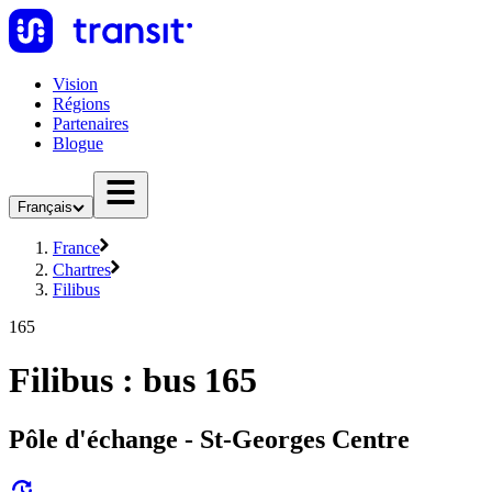
Vision
Régions
Partenaires
Blogue
Français
France
Chartres
Filibus
165
Filibus : bus 165
Pôle d'échange - St-Georges Centre