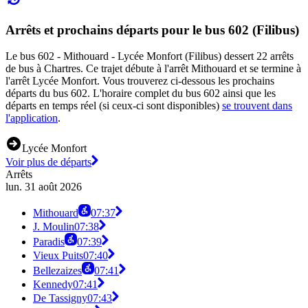
Arrêts et prochains départs pour le bus 602 (Filibus)
Le bus 602 - Mithouard - Lycée Monfort (Filibus) dessert 22 arrêts
de bus à Chartres. Ce trajet débute à l'arrêt Mithouard et se termine à
l'arrêt Lycée Monfort. Vous trouverez ci-dessous les prochains
départs du bus 602. L'horaire complet du bus 602 ainsi que les
départs en temps réel (si ceux-ci sont disponibles)
se trouvent dans
l'application
.
Lycée Monfort
Voir plus de départs
Arrêts
lun. 31 août 2026
Mithouard
07:37
J. Moulin
07:38
Paradis
07:39
Vieux Puits
07:40
Bellezaizes
07:41
Kennedy
07:41
De Tassigny
07:43