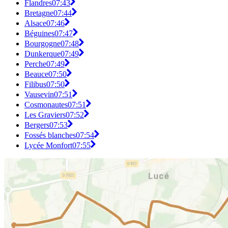
Flandres
07:43
Bretagne
07:44
Alsace
07:46
Béguines
07:47
Bourgogne
07:48
Dunkerque
07:49
Perche
07:49
Beauce
07:50
Filibus
07:50
Vausevin
07:51
Cosmonautes
07:51
Les Graviers
07:52
Bergers
07:53
Fossés blanches
07:54
Lycée Monfort
07:55