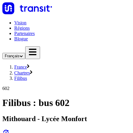
Vision
Régions
Partenaires
Blogue
Français
France
Chartres
Filibus
602
Filibus : bus 602
Mithouard - Lycée Monfort