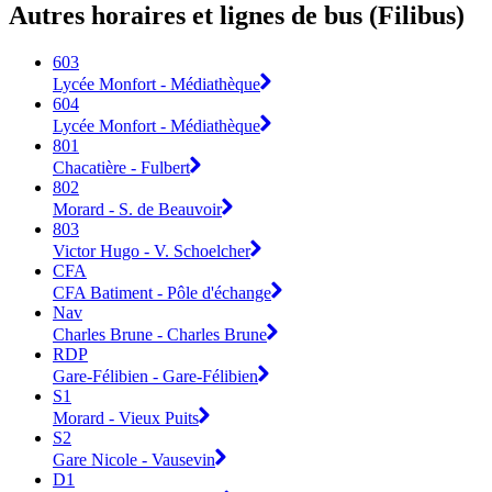
Autres horaires et lignes de bus (Filibus)
603
Lycée Monfort - Médiathèque
604
Lycée Monfort - Médiathèque
801
Chacatière - Fulbert
802
Morard - S. de Beauvoir
803
Victor Hugo - V. Schoelcher
CFA
CFA Batiment - Pôle d'échange
Nav
Charles Brune - Charles Brune
RDP
Gare-Félibien - Gare-Félibien
S1
Morard - Vieux Puits
S2
Gare Nicole - Vausevin
D1