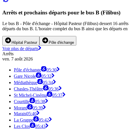
Arrêts et prochains départs pour le bus B (Filibus)
Le bus B - Pôle d'échange - Hôpital Pasteur (Filibus) dessert 16 arrêts 
départs du bus B. L'horaire complet du bus B ainsi que les départs en 
Hôpital Pasteur
Pôle d'échange
Voir plus de départs
Arrêts
ven. 7 août 2026
Pôle d'échange
05:30
Gare Nicole
05:32
Médiathèque
05:34
Chasles-Théâtre
05:36
St Michel-Cinéma
05:37
Courtille
05:38
Morard
05:39
Marais
05:40
La Grappe
05:42
Les Clos
05:43