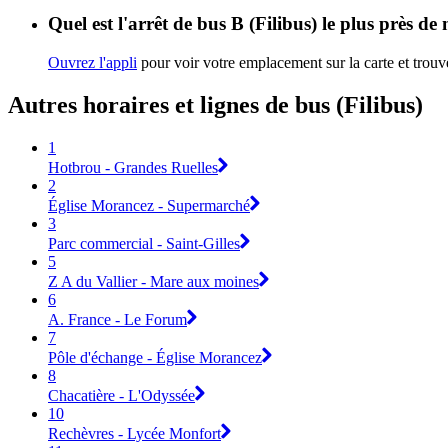
Quel est l'arrêt de bus B (Filibus) le plus près de
Ouvrez l'appli
pour voir votre emplacement sur la carte et trouve
Autres horaires et lignes de bus (Filibus)
1
Hotbrou - Grandes Ruelles
2
Église Morancez - Supermarché
3
Parc commercial - Saint-Gilles
5
Z A du Vallier - Mare aux moines
6
A. France - Le Forum
7
Pôle d'échange - Église Morancez
8
Chacatière - L'Odyssée
10
Rechèvres - Lycée Monfort