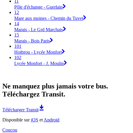
11
Pôle d'échange - Guerlain
12
Mare aux moines - Chemin du Tuvet
14
Marais - Le Grd Marchais
15
Marais - Bois Paris
101
Hotbrou - Lycée Monfort
102
Lycée Monfort - J. Moulin
Ne manquez plus jamais votre bus.
Téléchargez Transit.
Télécharger Transit
Disponible sur
iOS
et
Android
Coucou