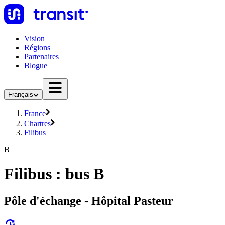
Vision
Régions
Partenaires
Blogue
Français
France
Chartres
Filibus
B
Filibus : bus B
Pôle d'échange - Hôpital Pasteur