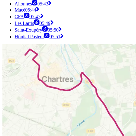
Allonnes
05:43
Macé
05:44
CFA
05:47
Les Larris
05:49
Saint-Exupéry
05:50
Hôpital Pasteur
05:51