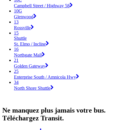
Campbell Street / Highway 58
10G
Glenwood
13
Rossville
15
Shuttle
St. Elmo / Incline
16
Northgate Mall
21
Golden Gateway
25
Enterprise South / Amnicola Hwy
34
North Shore Shuttle
Ne manquez plus jamais votre bus.
Téléchargez Transit.