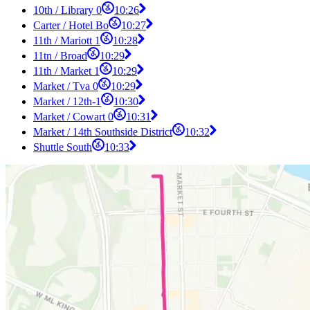
10th / Library 0
10:26
Carter / Hotel Bo
10:27
11th / Mariott 1
10:28
11tn / Broad
10:29
11th / Market 1
10:29
Market / Tva 0
10:29
Market / 12th-1
10:30
Market / Cowart 0
10:31
Market / 14th Southside District
10:32
Shuttle South
10:33