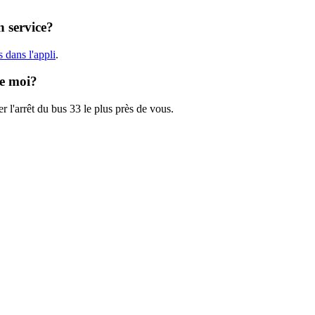
n service?
 dans l'appli
.
de moi?
r l'arrêt du bus 33 le plus près de vous.