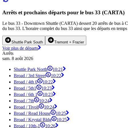
Arrêts et prochains départs pour le bus 33 (CARTA)
Le bus 33 - Downtown Shuttle (CARTA) dessert 20 arrêts de bus à Chatt
du bus 33. L'horaire complet du bus 33 ainsi que les départs en temps 
Shuttle Park South
Tremont + Frazier
Voir plus de départs
Arrêts
sam. 8 août 2026
Shuttle Park North
10:21
Broad / 3rd Street
10:22
Broad / 4th 0
10:22
Broad / 5th1
10:23
Broad / 6th 1
10:23
Broad / 7th
10:24
Broad / Tivoli
10:24
Broad / Read House
10:25
Broad / Krystal Bldg
10:25
Broad / 10th-1
10:26