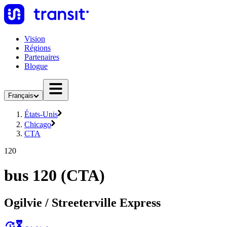
Vision
Régions
Partenaires
Blogue
Français
États-Unis
Chicago
CTA
120
bus 120 (CTA)
Ogilvie / Streeterville Express