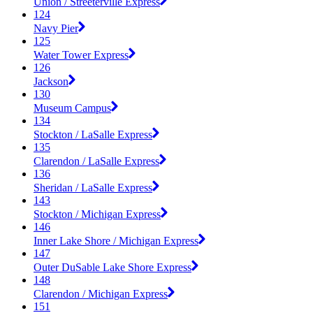
Union / Streeterville Express
124
Navy Pier
125
Water Tower Express
126
Jackson
130
Museum Campus
134
Stockton / LaSalle Express
135
Clarendon / LaSalle Express
136
Sheridan / LaSalle Express
143
Stockton / Michigan Express
146
Inner Lake Shore / Michigan Express
147
Outer DuSable Lake Shore Express
148
Clarendon / Michigan Express
151