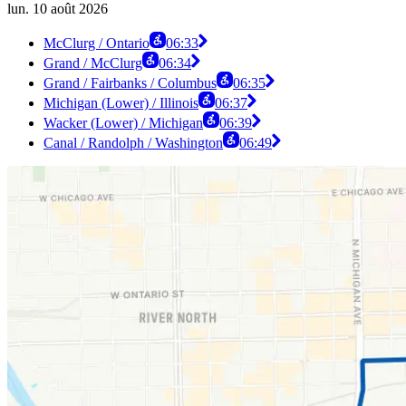
lun. 10 août 2026
McClurg / Ontario
06:33
Grand / McClurg
06:34
Grand / Fairbanks / Columbus
06:35
Michigan (Lower) / Illinois
06:37
Wacker (Lower) / Michigan
06:39
Canal / Randolph / Washington
06:49