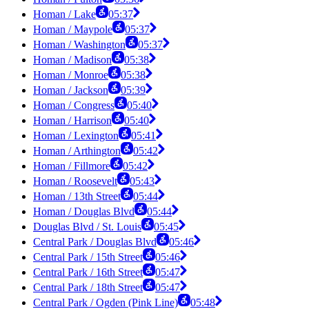
Homan / Lake
05:37
Homan / Maypole
05:37
Homan / Washington
05:37
Homan / Madison
05:38
Homan / Monroe
05:38
Homan / Jackson
05:39
Homan / Congress
05:40
Homan / Harrison
05:40
Homan / Lexington
05:41
Homan / Arthington
05:42
Homan / Fillmore
05:42
Homan / Roosevelt
05:43
Homan / 13th Street
05:44
Homan / Douglas Blvd
05:44
Douglas Blvd / St. Louis
05:45
Central Park / Douglas Blvd
05:46
Central Park / 15th Street
05:46
Central Park / 16th Street
05:47
Central Park / 18th Street
05:47
Central Park / Ogden (Pink Line)
05:48