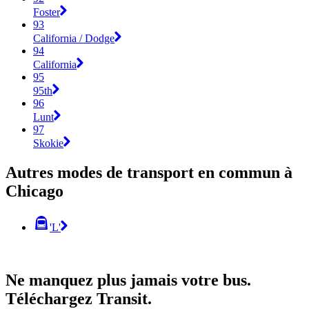
Foster
93
California / Dodge
94
California
95
95th
96
Lunt
97
Skokie
Autres modes de transport en commun à
Chicago
'L'
Ne manquez plus jamais votre bus.
Téléchargez Transit.