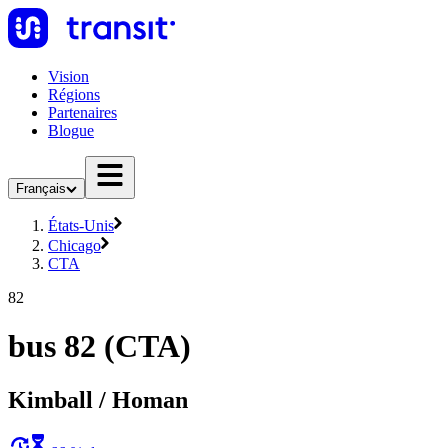
Vision
Régions
Partenaires
Blogue
Français
États-Unis
Chicago
CTA
82
bus 82 (CTA)
Kimball / Homan