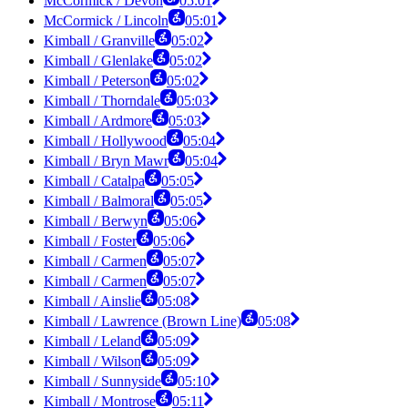
McCormick / Devon
05:01
McCormick / Lincoln
05:01
Kimball / Granville
05:02
Kimball / Glenlake
05:02
Kimball / Peterson
05:02
Kimball / Thorndale
05:03
Kimball / Ardmore
05:03
Kimball / Hollywood
05:04
Kimball / Bryn Mawr
05:04
Kimball / Catalpa
05:05
Kimball / Balmoral
05:05
Kimball / Berwyn
05:06
Kimball / Foster
05:06
Kimball / Carmen
05:07
Kimball / Carmen
05:07
Kimball / Ainslie
05:08
Kimball / Lawrence (Brown Line)
05:08
Kimball / Leland
05:09
Kimball / Wilson
05:09
Kimball / Sunnyside
05:10
Kimball / Montrose
05:11