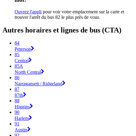
Ouvrez l'appli
pour voir votre emplacement sur la carte et
trouver l'arrêt du bus 82 le plus près de vous.
Autres horaires et lignes de bus (CTA)
84
Peterson
85
Central
85A
North Central
86
Narragansett / Ridgeland
87
87th
88
Higgins
90
Harlem
91
Austin
92