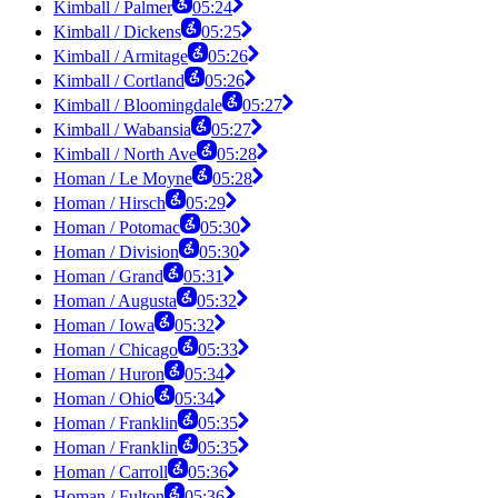
Kimball / Palmer
05:24
Kimball / Dickens
05:25
Kimball / Armitage
05:26
Kimball / Cortland
05:26
Kimball / Bloomingdale
05:27
Kimball / Wabansia
05:27
Kimball / North Ave
05:28
Homan / Le Moyne
05:28
Homan / Hirsch
05:29
Homan / Potomac
05:30
Homan / Division
05:30
Homan / Grand
05:31
Homan / Augusta
05:32
Homan / Iowa
05:32
Homan / Chicago
05:33
Homan / Huron
05:34
Homan / Ohio
05:34
Homan / Franklin
05:35
Homan / Franklin
05:35
Homan / Carroll
05:36
Homan / Fulton
05:36