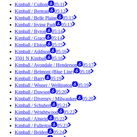
Kimball / Cullom
05:11
Kimball / Berteau
05:12
Kimball / Belle Plaine
05:13
Kimball / Irving Park
05:13
Kimball / Byron
05:14
Kimball / Grace
05:14
Kimball / Elston
05:15
Kimball / Addison
05:16
3501 N Kimball
05:16
Kimball / Avondale / Henderson
05:17
Kimball / Belmont (Blue Line)
05:18
Kimball / Barry
05:19
Kimball / Wisner / Wellington
05:19
Kimball / Dawson
05:20
Kimball / Diversey / Milwaukee
05:20
Kimball / Schubert
05:21
Kimball / Wrightwood
05:22
Kimball / Altgeld
05:22
Kimball / Fullerton
05:23
Kimball / Belden
05:24