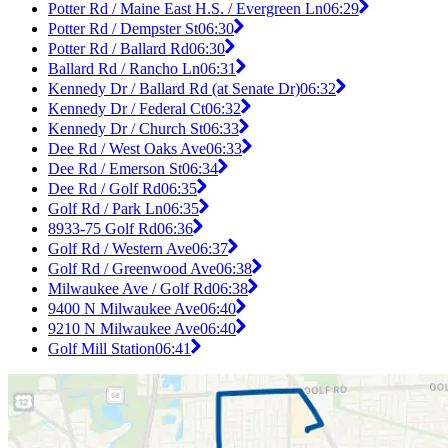
Potter Rd / Maine East H.S. / Evergreen Ln
06:29
Potter Rd / Dempster St
06:30
Potter Rd / Ballard Rd
06:30
Ballard Rd / Rancho Ln
06:31
Kennedy Dr / Ballard Rd (at Senate Dr)
06:32
Kennedy Dr / Federal Ct
06:32
Kennedy Dr / Church St
06:33
Dee Rd / West Oaks Ave
06:33
Dee Rd / Emerson St
06:34
Dee Rd / Golf Rd
06:35
Golf Rd / Park Ln
06:35
8933-75 Golf Rd
06:36
Golf Rd / Western Ave
06:37
Golf Rd / Greenwood Ave
06:38
Milwaukee Ave / Golf Rd
06:38
9400 N Milwaukee Ave
06:40
9210 N Milwaukee Ave
06:40
Golf Mill Station
06:41