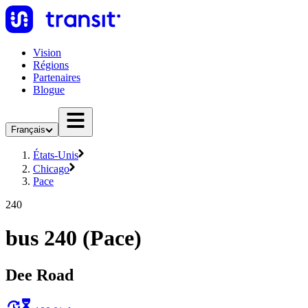
Vision
Régions
Partenaires
Blogue
Français
États-Unis
Chicago
Pace
240
bus 240 (Pace)
Dee Road