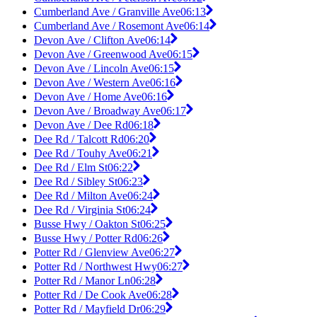
Cumberland Ave / Granville Ave
06:13
Cumberland Ave / Rosemont Ave
06:14
Devon Ave / Clifton Ave
06:14
Devon Ave / Greenwood Ave
06:15
Devon Ave / Lincoln Ave
06:15
Devon Ave / Western Ave
06:16
Devon Ave / Home Ave
06:16
Devon Ave / Broadway Ave
06:17
Devon Ave / Dee Rd
06:18
Dee Rd / Talcott Rd
06:20
Dee Rd / Touhy Ave
06:21
Dee Rd / Elm St
06:22
Dee Rd / Sibley St
06:23
Dee Rd / Milton Ave
06:24
Dee Rd / Virginia St
06:24
Busse Hwy / Oakton St
06:25
Busse Hwy / Potter Rd
06:26
Potter Rd / Glenview Ave
06:27
Potter Rd / Northwest Hwy
06:27
Potter Rd / Manor Ln
06:28
Potter Rd / De Cook Ave
06:28
Potter Rd / Mayfield Dr
06:29