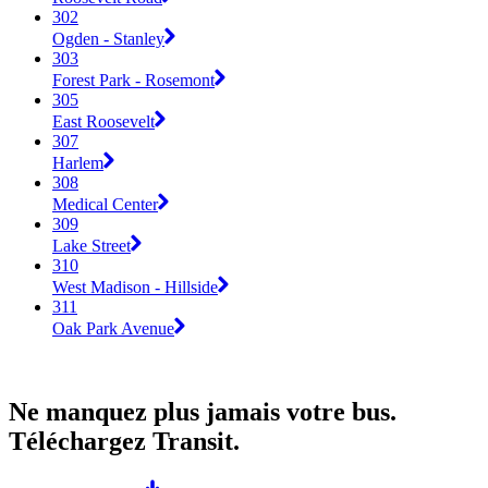
302
Ogden - Stanley
303
Forest Park - Rosemont
305
East Roosevelt
307
Harlem
308
Medical Center
309
Lake Street
310
West Madison - Hillside
311
Oak Park Avenue
Ne manquez plus jamais votre bus.
Téléchargez Transit.