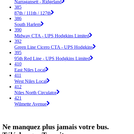
Narragansett - Ridgeland
385
87th / 111th / 127th
386
South Harlem
390
Midway CTA - UPS Hodgkins Limited
392
Green Line Cicero CTA - UPS Hodgkins
395
95th Red Line - UPS Hodgkins Limited
410
East Niles Local
411
West Niles Local
412
Niles North Circulator
421
Wilmette Avenue
Ne manquez plus jamais votre bus.