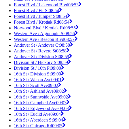
Forest Blvd / Lakewood Blvd
08:53
Forest Blvd / Fir St
08:54
Forest Blvd / Juniper St
08:54
Forest Blvd / Krotiak Rd
08:54
Norwood Blvd / Krotiak Rd
08:55
Western Ave / Algonquin St
08:56
Western Ave / Beacon Blvd
08:57
Andover St / Andover Ct
08:58
Andover St / Revere St
08:58
Andover St / Division St
08:59
Division St / Hickory St
08:59
Division St / 16th Pl
09:00
16th St / Division St
09:00
16th St / Wilson Ave
09:01
16th St / Scott Ave
09:02
16th St / Ashland Ave
09:02
16th St / Sunnyside Ave
09:02
16th St / Campbell Ave
09:03
16th St / Edgewood Ave
09:03
16th St / Euclid Ave
09:04
16th St / Aberdeen St
09:04
16th St / Chicago Rd
09:05