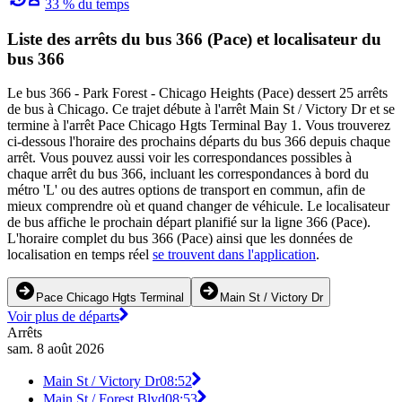
33 % du temps
Liste des arrêts du bus 366 (Pace) et localisateur du
bus 366
Le bus 366 - Park Forest - Chicago Heights (Pace) dessert 25 arrêts
de bus à Chicago. Ce trajet débute à l'arrêt Main St / Victory Dr et se
termine à l'arrêt Pace Chicago Hgts Terminal Bay 1. Vous trouverez
ci-dessous l'horaire des prochains départs du bus 366 depuis chaque
arrêt. Vous pouvez aussi voir les correspondances possibles à
chaque arrêt du bus 366, incluant les correspondances à bord du
métro 'L' ou des autres options de transport en commun, afin de
mieux comprendre où et quand changer de véhicule. Le localisateur
de bus affiche le prochain départ planifié sur la ligne 366 (Pace).
L'horaire complet du bus 366 (Pace) ainsi que les données de
localisation en temps réel
se trouvent dans l'application
.
Pace Chicago Hgts Terminal
Main St / Victory Dr
Voir plus de départs
Arrêts
sam. 8 août 2026
Main St / Victory Dr
08:52
Main St / Forest Blvd
08:53