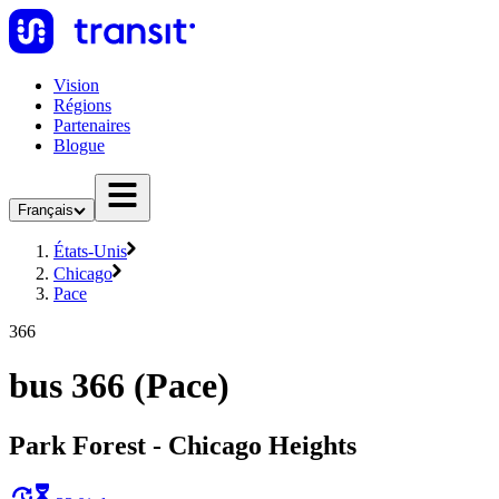
Vision
Régions
Partenaires
Blogue
Français
États-Unis
Chicago
Pace
366
bus 366 (Pace)
Park Forest - Chicago Heights