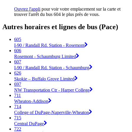
Ouvrez l'appli
pour voir votre emplacement sur la carte et
trouver l'arrêt du bus 604 le plus près de vous.
Autres horaires et lignes de bus (Pace)
605
I-90 / Randall Rd. Station - Rosemont
606
Rosemont - Schaumburg Limited
607
I-90 / Randall Rd. Station - Schaumburg
626
Skokie – Buffalo Grove Limited
697
NW Transportation Ctr - Harper College
711
Wheaton-Addison
714
College of DuPage-Naperville-Wheaton
715
Central DuPage
722