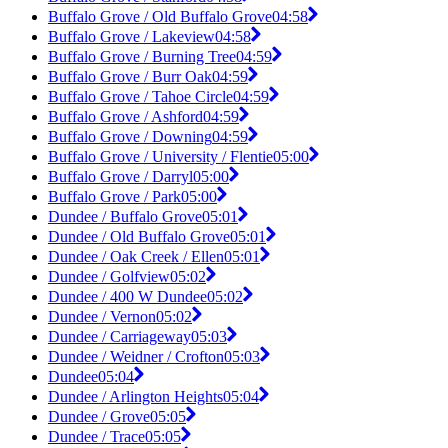
Buffalo Grove / Old Buffalo Grove
04:58
Buffalo Grove / Lakeview
04:58
Buffalo Grove / Burning Tree
04:59
Buffalo Grove / Burr Oak
04:59
Buffalo Grove / Tahoe Circle
04:59
Buffalo Grove / Ashford
04:59
Buffalo Grove / Downing
04:59
Buffalo Grove / University / Flentie
05:00
Buffalo Grove / Darryl
05:00
Buffalo Grove / Park
05:00
Dundee / Buffalo Grove
05:01
Dundee / Old Buffalo Grove
05:01
Dundee / Oak Creek / Ellen
05:01
Dundee / Golfview
05:02
Dundee / 400 W Dundee
05:02
Dundee / Vernon
05:02
Dundee / Carriageway
05:03
Dundee / Weidner / Crofton
05:03
Dundee
05:04
Dundee / Arlington Heights
05:04
Dundee / Grove
05:05
Dundee / Trace
05:05