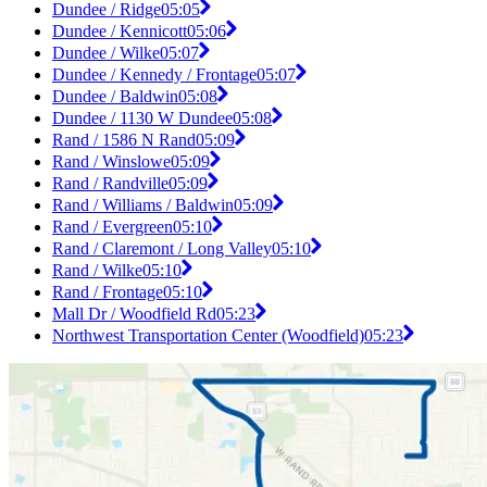
Dundee / Ridge
05:05
Dundee / Kennicott
05:06
Dundee / Wilke
05:07
Dundee / Kennedy / Frontage
05:07
Dundee / Baldwin
05:08
Dundee / 1130 W Dundee
05:08
Rand / 1586 N Rand
05:09
Rand / Winslowe
05:09
Rand / Randville
05:09
Rand / Williams / Baldwin
05:09
Rand / Evergreen
05:10
Rand / Claremont / Long Valley
05:10
Rand / Wilke
05:10
Rand / Frontage
05:10
Mall Dr / Woodfield Rd
05:23
Northwest Transportation Center (Woodfield)
05:23