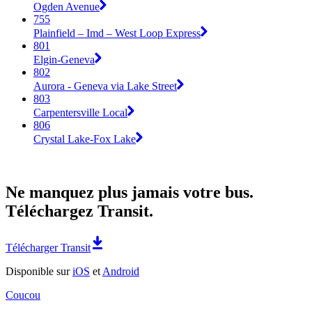
Ogden Avenue
755
Plainfield – Imd – West Loop Express
801
Elgin-Geneva
802
Aurora - Geneva via Lake Street
803
Carpentersville Local
806
Crystal Lake-Fox Lake
Ne manquez plus jamais votre bus.
Téléchargez Transit.
Télécharger Transit
Disponible sur
iOS
et
Android
Coucou