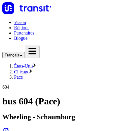
Vision
Régions
Partenaires
Blogue
Français
États-Unis
Chicago
Pace
604
bus 604 (Pace)
Wheeling - Schaumburg