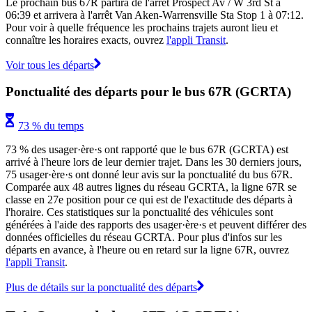
Le prochain bus 67R partira de l'arrêt Prospect Av / W 3rd St à
06:39 et arrivera à l'arrêt Van Aken-Warrensville Sta Stop 1 à 07:12.
Pour voir à quelle fréquence les prochains trajets auront lieu et
connaître les horaires exacts, ouvrez
l'appli Transit
.
Voir tous les départs
Ponctualité des départs pour le bus 67R (GCRTA)
73 % du temps
73 % des usager·ère·s ont rapporté que le bus 67R (GCRTA) est
arrivé à l'heure lors de leur dernier trajet. Dans les 30 derniers jours,
75 usager·ère·s ont donné leur avis sur la ponctualité du bus 67R.
Comparée aux 48 autres lignes du réseau GCRTA, la ligne 67R se
classe en 27e position pour ce qui est de l'exactitude des départs à
l'horaire. Ces statistiques sur la ponctualité des véhicules sont
générées à l'aide des rapports des usager·ère·s et peuvent différer des
données officielles du réseau GCRTA. Pour plus d'infos sur les
départs en avance, à l'heure ou en retard sur la ligne 67R, ouvrez
l'appli Transit
.
Plus de détails sur la ponctualité des départs