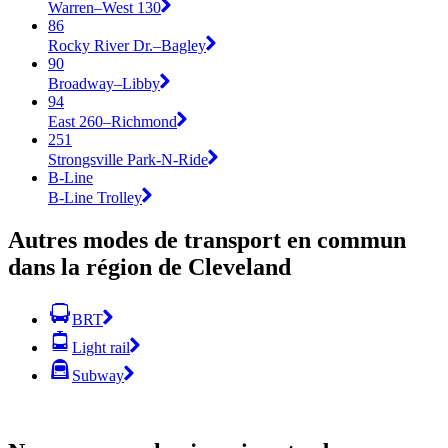
Warren–West 130
86
Rocky River Dr.–Bagley
90
Broadway–Libby
94
East 260–Richmond
251
Strongsville Park-N-Ride
B-Line
B-Line Trolley
Autres modes de transport en commun
dans la région de Cleveland
BRT
Light rail
Subway