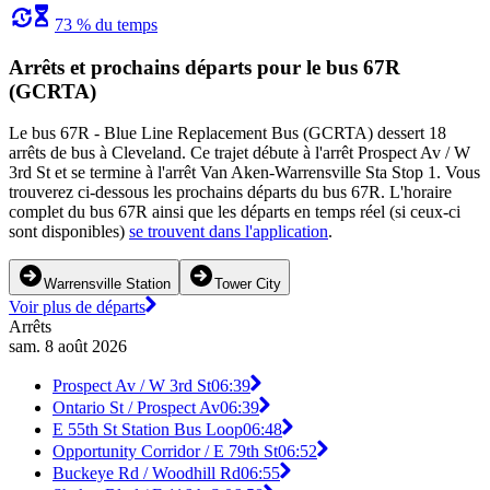
73 % du temps
Arrêts et prochains départs pour le bus 67R
(GCRTA)
Le bus 67R - Blue Line Replacement Bus (GCRTA) dessert 18
arrêts de bus à Cleveland. Ce trajet débute à l'arrêt Prospect Av / W
3rd St et se termine à l'arrêt Van Aken-Warrensville Sta Stop 1. Vous
trouverez ci-dessous les prochains départs du bus 67R. L'horaire
complet du bus 67R ainsi que les départs en temps réel (si ceux-ci
sont disponibles)
se trouvent dans l'application
.
Warrensville Station
Tower City
Voir plus de départs
Arrêts
sam. 8 août 2026
Prospect Av / W 3rd St
06:39
Ontario St / Prospect Av
06:39
E 55th St Station Bus Loop
06:48
Opportunity Corridor / E 79th St
06:52
Buckeye Rd / Woodhill Rd
06:55