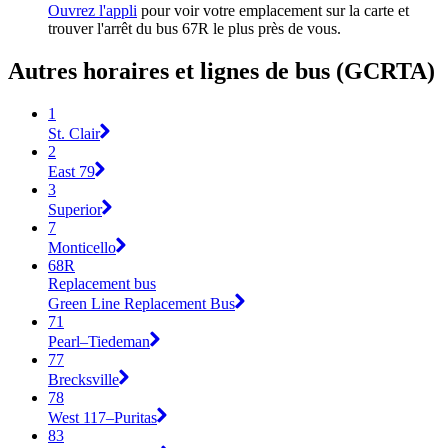
Ouvrez l'appli
pour voir votre emplacement sur la carte et
trouver l'arrêt du bus 67R le plus près de vous.
Autres horaires et lignes de bus (GCRTA)
1
St. Clair
2
East 79
3
Superior
7
Monticello
68R
Replacement bus
Green Line Replacement Bus
71
Pearl–Tiedeman
77
Brecksville
78
West 117–Puritas
83