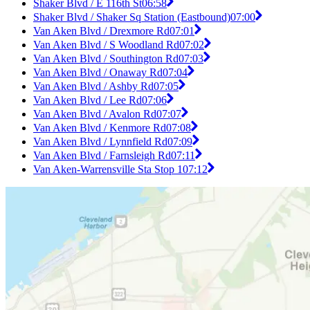
Shaker Blvd / E 116th St
06:58
Shaker Blvd / Shaker Sq Station (Eastbound)
07:00
Van Aken Blvd / Drexmore Rd
07:01
Van Aken Blvd / S Woodland Rd
07:02
Van Aken Blvd / Southington Rd
07:03
Van Aken Blvd / Onaway Rd
07:04
Van Aken Blvd / Ashby Rd
07:05
Van Aken Blvd / Lee Rd
07:06
Van Aken Blvd / Avalon Rd
07:07
Van Aken Blvd / Kenmore Rd
07:08
Van Aken Blvd / Lynnfield Rd
07:09
Van Aken Blvd / Farnsleigh Rd
07:11
Van Aken-Warrensville Sta Stop 1
07:12