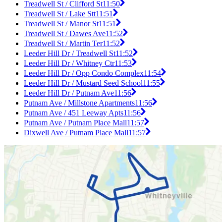
Treadwell St / Clifford St
11:50
Treadwell St / Lake Stt
11:51
Treadwell St / Manor St
11:51
Treadwell St / Dawes Ave
11:52
Treadwell St / Martin Ter
11:52
Leeder Hill Dr / Treadwell St
11:52
Leeder Hill Dr / Whitney Ctr
11:53
Leeder Hill Dr / Opp Condo Complex
11:54
Leeder Hill Dr / Mustard Seed School
11:55
Leeder Hill Dr / Putnam Ave
11:56
Putnam Ave / Millstone Apartments
11:56
Putnam Ave / 451 Leeway Apts
11:56
Putnam Ave / Putnam Place Mall
11:57
Dixwell Ave / Putnam Place Mall
11:57