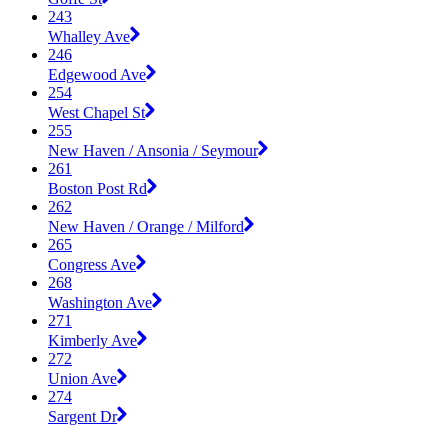
243
Whalley Ave
246
Edgewood Ave
254
West Chapel St
255
New Haven / Ansonia / Seymour
261
Boston Post Rd
262
New Haven / Orange / Milford
265
Congress Ave
268
Washington Ave
271
Kimberly Ave
272
Union Ave
274
Sargent Dr