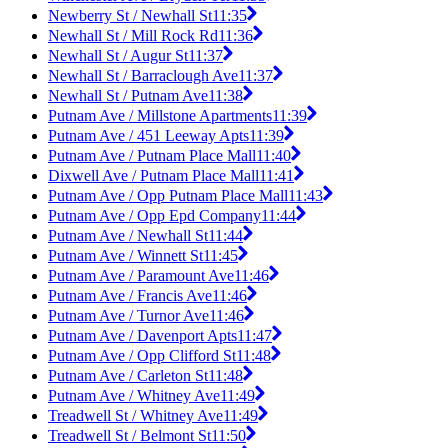
Newberry St / Newhall St
11:35
Newhall St / Mill Rock Rd
11:36
Newhall St / Augur St
11:37
Newhall St / Barraclough Ave
11:37
Newhall St / Putnam Ave
11:38
Putnam Ave / Millstone Apartments
11:39
Putnam Ave / 451 Leeway Apts
11:39
Putnam Ave / Putnam Place Mall
11:40
Dixwell Ave / Putnam Place Mall
11:41
Putnam Ave / Opp Putnam Place Mall
11:43
Putnam Ave / Opp Epd Company
11:44
Putnam Ave / Newhall St
11:44
Putnam Ave / Winnett St
11:45
Putnam Ave / Paramount Ave
11:46
Putnam Ave / Francis Ave
11:46
Putnam Ave / Turnor Ave
11:46
Putnam Ave / Davenport Apts
11:47
Putnam Ave / Opp Clifford St
11:48
Putnam Ave / Carleton St
11:48
Putnam Ave / Whitney Ave
11:49
Treadwell St / Whitney Ave
11:49
Treadwell St / Belmont St
11:50