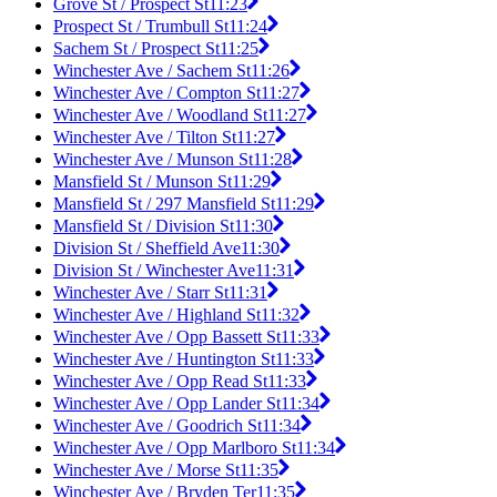
Grove St / Prospect St
11:23
Prospect St / Trumbull St
11:24
Sachem St / Prospect St
11:25
Winchester Ave / Sachem St
11:26
Winchester Ave / Compton St
11:27
Winchester Ave / Woodland St
11:27
Winchester Ave / Tilton St
11:27
Winchester Ave / Munson St
11:28
Mansfield St / Munson St
11:29
Mansfield St / 297 Mansfield St
11:29
Mansfield St / Division St
11:30
Division St / Sheffield Ave
11:30
Division St / Winchester Ave
11:31
Winchester Ave / Starr St
11:31
Winchester Ave / Highland St
11:32
Winchester Ave / Opp Bassett St
11:33
Winchester Ave / Huntington St
11:33
Winchester Ave / Opp Read St
11:33
Winchester Ave / Opp Lander St
11:34
Winchester Ave / Goodrich St
11:34
Winchester Ave / Opp Marlboro St
11:34
Winchester Ave / Morse St
11:35
Winchester Ave / Bryden Ter
11:35