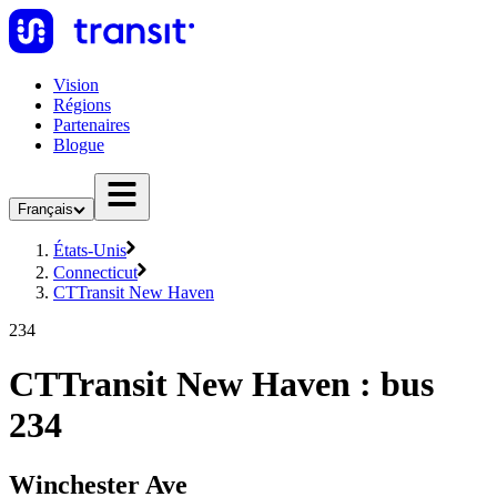
Vision
Régions
Partenaires
Blogue
Français
États-Unis
Connecticut
CTTransit New Haven
234
CTTransit New Haven : bus
234
Winchester Ave