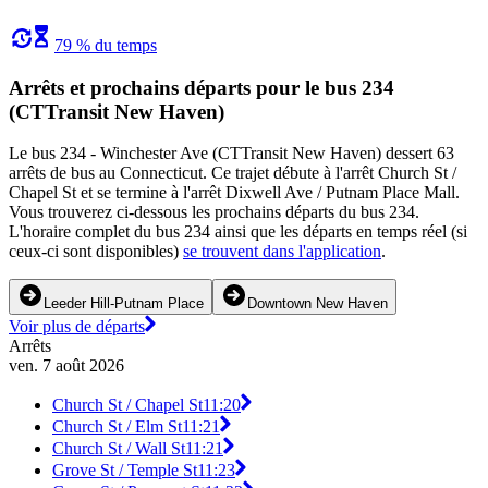
79 % du temps
Arrêts et prochains départs pour le bus 234
(CTTransit New Haven)
Le bus 234 - Winchester Ave (CTTransit New Haven) dessert 63
arrêts de bus au Connecticut. Ce trajet débute à l'arrêt Church St /
Chapel St et se termine à l'arrêt Dixwell Ave / Putnam Place Mall.
Vous trouverez ci-dessous les prochains départs du bus 234.
L'horaire complet du bus 234 ainsi que les départs en temps réel (si
ceux-ci sont disponibles)
se trouvent dans l'application
.
Leeder Hill-Putnam Place
Downtown New Haven
Voir plus de départs
Arrêts
ven. 7 août 2026
Church St / Chapel St
11:20
Church St / Elm St
11:21
Church St / Wall St
11:21
Grove St / Temple St
11:23