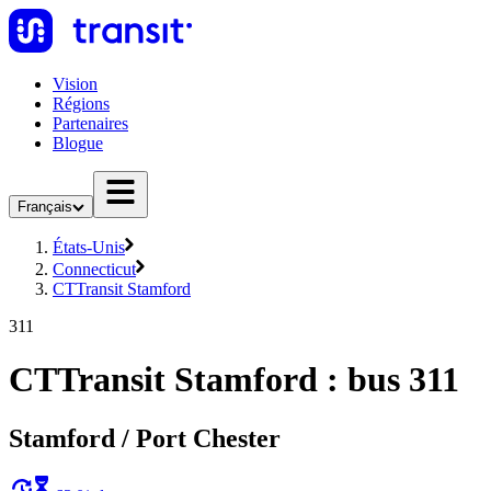
Vision
Régions
Partenaires
Blogue
Français
États-Unis
Connecticut
CTTransit Stamford
311
CTTransit Stamford : bus 311
Stamford / Port Chester