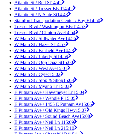
Atlantic St / Bell St
14:42
Atlantic St / Tresser Blvd
14:42
Atlantic St / N State St
14:43
Stamford Transportation Center / Bay E
14:50
Tresser Blvd / Washington Blvd
14:53
Tresser Blvd / Clinton Ave
14:54
W Main St / Stillwater Ave
14:56
W Main St / Hazel St
14:57
W Main St / Fairfield Ave
14:58
W Main St / Liberty St
14:59
W Main St / Opp Diaz St
15:00
W Main St / West Ave
15:01
W Main St / Cytec
15:02
W Main St / Stop & Shop
15:03
W Main St / Myano Ln
15:03
E Putnam Ave / Havemeyer Ln
15:04
E Putnam Ave / Wendle Pl
15:05
E Putnam Ave / 1455 E Putnam Av
15:06
E Putnam Ave / Old Kings Hwy
15:07
E Putnam Ave / Sound Beach Ave
15:08
E Putnam Ave / Neil Ln 1
15:09
E Putnam Ave / Neil Ln 2
15:10