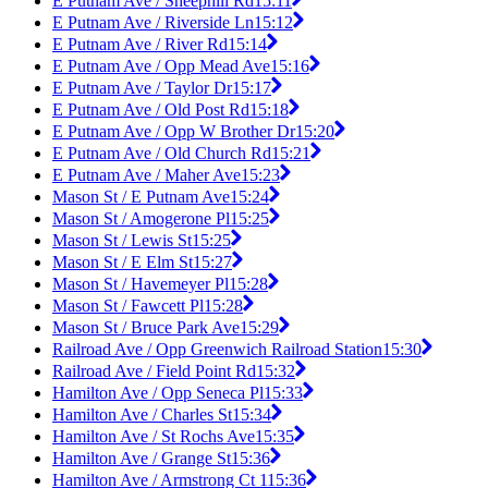
E Putnam Ave / Sheephill Rd
15:11
E Putnam Ave / Riverside Ln
15:12
E Putnam Ave / River Rd
15:14
E Putnam Ave / Opp Mead Ave
15:16
E Putnam Ave / Taylor Dr
15:17
E Putnam Ave / Old Post Rd
15:18
E Putnam Ave / Opp W Brother Dr
15:20
E Putnam Ave / Old Church Rd
15:21
E Putnam Ave / Maher Ave
15:23
Mason St / E Putnam Ave
15:24
Mason St / Amogerone Pl
15:25
Mason St / Lewis St
15:25
Mason St / E Elm St
15:27
Mason St / Havemeyer Pl
15:28
Mason St / Fawcett Pl
15:28
Mason St / Bruce Park Ave
15:29
Railroad Ave / Opp Greenwich Railroad Station
15:30
Railroad Ave / Field Point Rd
15:32
Hamilton Ave / Opp Seneca Pl
15:33
Hamilton Ave / Charles St
15:34
Hamilton Ave / St Rochs Ave
15:35
Hamilton Ave / Grange St
15:36
Hamilton Ave / Armstrong Ct 1
15:36