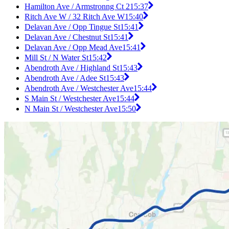
Hamilton Ave / Armstronng Ct 2
15:37
Ritch Ave W / 32 Ritch Ave W
15:40
Delavan Ave / Opp Tingue St
15:41
Delavan Ave / Chestnut St
15:41
Delavan Ave / Opp Mead Ave
15:41
Mill St / N Water St
15:42
Abendroth Ave / Highland St
15:43
Abendroth Ave / Adee St
15:43
Abendroth Ave / Westchester Ave
15:44
S Main St / Westchester Ave
15:44
N Main St / Westchester Ave
15:50