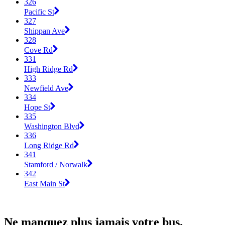
326
Pacific St
327
Shippan Ave
328
Cove Rd
331
High Ridge Rd
333
Newfield Ave
334
Hope St
335
Washington Blvd
336
Long Ridge Rd
341
Stamford / Norwalk
342
East Main St
Ne manquez plus jamais votre bus.