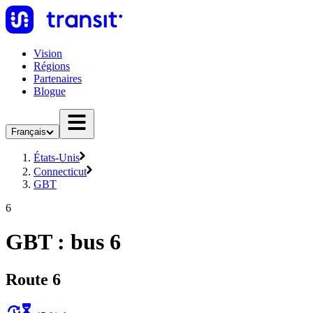
Vision
Régions
Partenaires
Blogue
Français
États-Unis
Connecticut
GBT
6
GBT : bus 6
Route 6