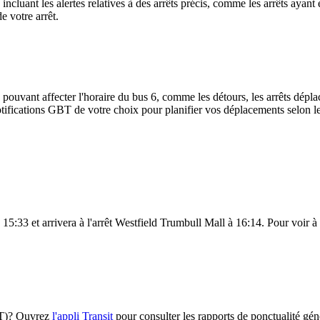
te, incluant les alertes relatives à des arrêts précis, comme les arrêts ay
e votre arrêt.
 pouvant affecter l'horaire du bus 6, comme les détours, les arrêts déplac
ifications GBT de votre choix pour planifier vos déplacements selon les 
15:33 et arrivera à l'arrêt Westfield Trumbull Mall à 16:14. Pour voir à q
GBT)? Ouvrez
l'appli Transit
pour consulter les rapports de ponctualité gén