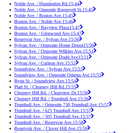
Noble Ave. / Huntington Rd.
15:44
Noble Ave. / Opposite Roosevelt St.
15:45
Noble Ave. / Boston Ave.
15:45
Boston Ave. / Noble Ave.
15:46
Boston Ave. / Bayview Plaza
15:47
Boston Ave. / Glenwood Ave.
15:47
Reservoir Ave. / Sylvan Ave.
15:50
Sylvan Ave. / Opposite Home Depot
15:50
Sylvan Ave. / Opposite Wilkins Ave.
15:51
Sylvan Ave. / Opposite Dodd Ave
15:51
Sylvan Ave. / Carlson Ave.
15:52
Soundview Ave. / Sylvan Ave.
15:53
Soundview Ave. / Opposite Omega Ave.
15:53
Ryon St. / Soundview Ave.
15:54
Platt St. / Chopsey Hill Rd.
15:55
Chopsey Hill Rd. / Clearview Dr.
15:56
Chopsey Hill Rd. / Trumbull Ave.
15:56
Trumbull Ave. / Opposite 730 Trumbull Ave.
15:57
Trumbull Ave. / 625 Trumbull Ave.
15:57
Trumbull Ave. / 505 Trumbull Ave.
15:57
Trumbull Ave. / Reservoir Ave.
15:58
Reservoir Ave. / Clover Hill Ave.
15:59