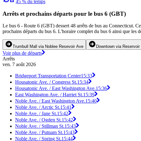
45 % du temps
Arrêts et prochains départs pour le bus 6 (GBT)
Le bus 6 - Route 6 (GBT) dessert 48 arrêts de bus au Connecticut. Ce t
prochains départs du bus 6. L'horaire complet du bus 6 ainsi que les d
Trumbull Mall via Noblee Resevoir Ave
Downtown via Reservoir
Voir plus de départs
Arrêts
ven. 7 août 2026
Bridgeport Transportation Center
15:33
Housatonic Ave. / Congress St.
15:34
Housatonic Ave. / East Washington Ave.
15:36
East Washington Ave. / Harriet St.
15:39
Noble Ave. / East Washington Ave.
15:40
Noble Ave. / Arctic St.
15:41
Noble Ave. / Jane St.
15:42
Noble Ave. / Ogden St.
15:42
Noble Ave. / Stillman St.
15:43
Noble Ave. / Putnam St.
15:43
Noble Ave. / Spring St.
15:44