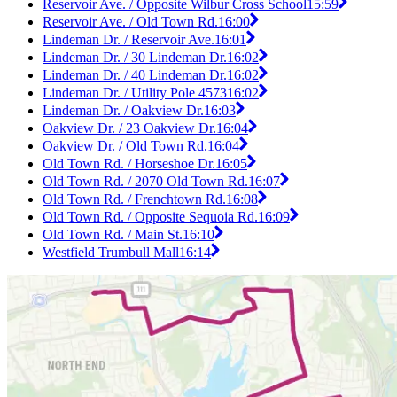
Reservoir Ave. / Opposite Wilbur Cross School
15:59
Reservoir Ave. / Old Town Rd.
16:00
Lindeman Dr. / Reservoir Ave.
16:01
Lindeman Dr. / 30 Lindeman Dr.
16:02
Lindeman Dr. / 40 Lindeman Dr.
16:02
Lindeman Dr. / Utility Pole 4573
16:02
Lindeman Dr. / Oakview Dr.
16:03
Oakview Dr. / 23 Oakview Dr.
16:04
Oakview Dr. / Old Town Rd.
16:04
Old Town Rd. / Horseshoe Dr.
16:05
Old Town Rd. / 2070 Old Town Rd.
16:07
Old Town Rd. / Frenchtown Rd.
16:08
Old Town Rd. / Opposite Sequoia Rd.
16:09
Old Town Rd. / Main St.
16:10
Westfield Trumbull Mall
16:14