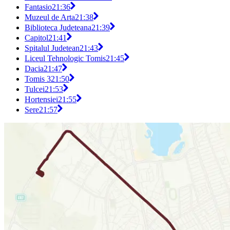
Fantasio
21:36
Muzeul de Arta
21:38
Biblioteca Judeteana
21:39
Capitol
21:41
Spitalul Judetean
21:43
Liceul Tehnologic Tomis
21:45
Dacia
21:47
Tomis 3
21:50
Tulcei
21:53
Hortensiei
21:55
Sere
21:57