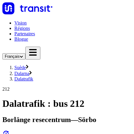
Vision
Régions
Partenaires
Blogue
Français
Suède
Dalarna
Dalatrafik
212
Dalatrafik : bus 212
Borlänge resecentrum—Sörbo