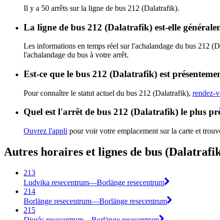
Il y a 50 arrêts sur la ligne de bus 212 (Dalatrafik).
La ligne de bus 212 (Dalatrafik) est-elle généra
Les informations en temps réel sur l'achalandage du bus 212 (Da
l'achalandage du bus à votre arrêt.
Est-ce que le bus 212 (Dalatrafik) est présentemen
Pour connaître le statut actuel du bus 212 (Dalatrafik),
rendez-v
Quel est l'arrêt de bus 212 (Dalatrafik) le plus p
Ouvrez l'appli
pour voir votre emplacement sur la carte et trouve
Autres horaires et lignes de bus (Dalatrafi
213
Ludvika resecentrum—Borlänge resecentrum
214
Borlänge resecentrum—Borlänge resecentrum
215
Djurås resecentrum—Borlänge resecentrum