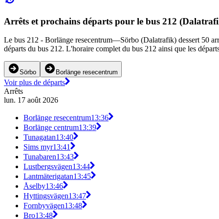
Arrêts et prochains départs pour le bus 212 (Dalatrafi
Le bus 212 - Borlänge resecentrum—Sörbo (Dalatrafik) dessert 50 arrêts
départs du bus 212. L'horaire complet du bus 212 ainsi que les départs
Sörbo
Borlänge resecentrum
Voir plus de départs
Arrêts
lun. 17 août 2026
Borlänge resecentrum
13:36
Borlänge centrum
13:39
Tunagatan
13:40
Sims myr
13:41
Tunabaren
13:43
Lustbergsvägen
13:44
Lantmäterigatan
13:45
Åselby
13:46
Hyttingsvägen
13:47
Fornbyvägen
13:48
Bro
13:48