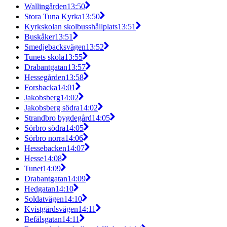
Wallingården
13:50
Stora Tuna Kyrka
13:50
Kyrkskolan skolbusshållplats
13:51
Buskåker
13:51
Smedjebacksvägen
13:52
Tunets skola
13:55
Drabantgatan
13:57
Hessegården
13:58
Forsbacka
14:01
Jakobsberg
14:02
Jakobsberg södra
14:02
Strandbro bygdegård
14:05
Sörbro södra
14:05
Sörbro norra
14:06
Hessebacken
14:07
Hesse
14:08
Tunet
14:09
Drabantgatan
14:09
Hedgatan
14:10
Soldatvägen
14:10
Kvistgårdsvägen
14:11
Befälsgatan
14:11