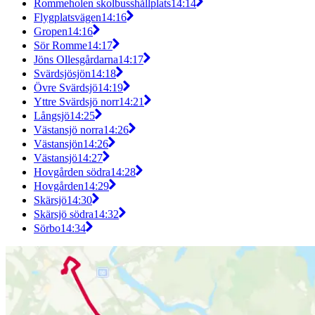
Rommeholen skolbusshållplats
14:14
Flygplatsvägen
14:16
Gropen
14:16
Sör Romme
14:17
Jöns Ollesgårdarna
14:17
Svärdsjösjön
14:18
Övre Svärdsjö
14:19
Yttre Svärdsjö norr
14:21
Långsjö
14:25
Västansjö norra
14:26
Västansjön
14:26
Västansjö
14:27
Hovgården södra
14:28
Hovgården
14:29
Skärsjö
14:30
Skärsjö södra
14:32
Sörbo
14:34