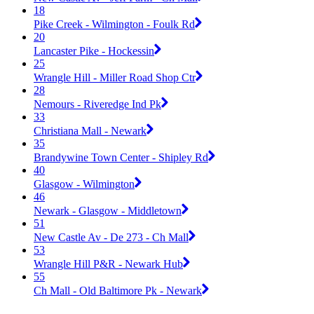
18
Pike Creek - Wilmington - Foulk Rd
20
Lancaster Pike - Hockessin
25
Wrangle Hill - Miller Road Shop Ctr
28
Nemours - Riveredge Ind Pk
33
Christiana Mall - Newark
35
Brandywine Town Center - Shipley Rd
40
Glasgow - Wilmington
46
Newark - Glasgow - Middletown
51
New Castle Av - De 273 - Ch Mall
53
Wrangle Hill P&R - Newark Hub
55
Ch Mall - Old Baltimore Pk - Newark