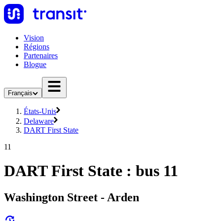
Vision
Régions
Partenaires
Blogue
Français
États-Unis
Delaware
DART First State
11
DART First State : bus 11
Washington Street - Arden