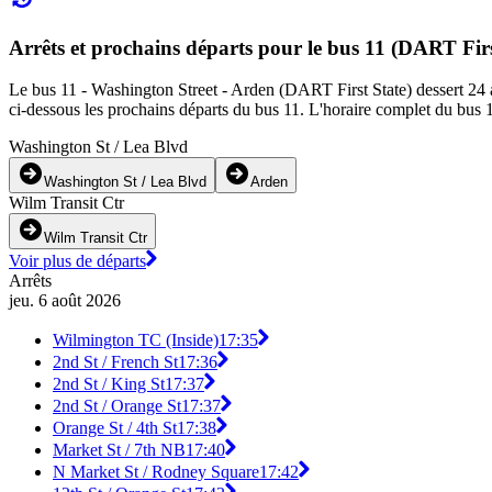
Arrêts et prochains départs pour le bus 11 (DART Firs
Le bus 11 - Washington Street - Arden (DART First State) dessert 24 a
ci-dessous les prochains départs du bus 11. L'horaire complet du bus 11
Washington St / Lea Blvd
Washington St / Lea Blvd
Arden
Wilm Transit Ctr
Wilm Transit Ctr
Voir plus de départs
Arrêts
jeu. 6 août 2026
Wilmington TC (Inside)
17:35
2nd St / French St
17:36
2nd St / King St
17:37
2nd St / Orange St
17:37
Orange St / 4th St
17:38
Market St / 7th NB
17:40
N Market St / Rodney Square
17:42