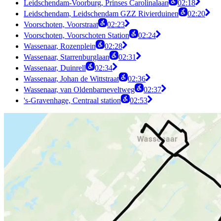
Leidschendam-Voorburg, Prinses Carolinalaan
02:18
Leidschendam, Leidschendam GZZ Rivierduinen
02:20
Voorschoten, Voorstraat
02:23
Voorschoten, Voorschoten Station
02:24
Wassenaar, Rozenplein
02:28
Wassenaar, Starrenburglaan
02:31
Wassenaar, Duinrell
02:34
Wassenaar, Johan de Wittstraat
02:36
Wassenaar, van Oldenbarneveltweg
02:37
's-Gravenhage, Centraal station
02:53