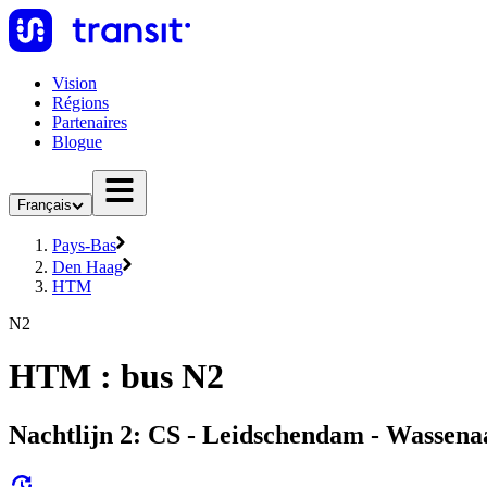
Vision
Régions
Partenaires
Blogue
Français
Pays-Bas
Den Haag
HTM
N2
HTM : bus N2
Nachtlijn 2: CS - Leidschendam - Wassena