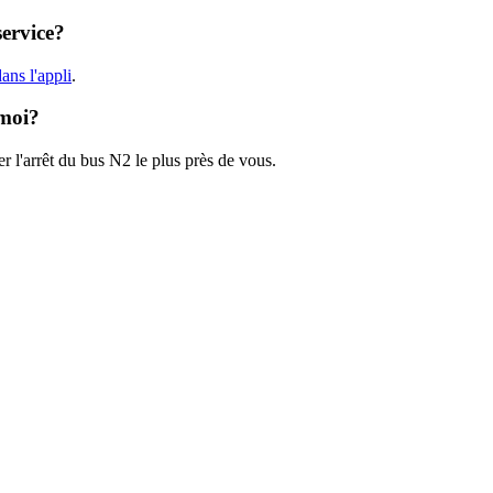
service?
ans l'appli
.
 moi?
r l'arrêt du bus N2 le plus près de vous.