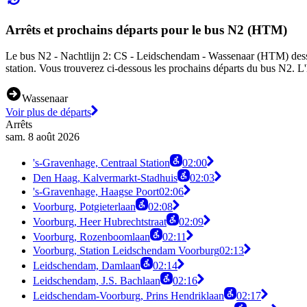
Arrêts et prochains départs pour le bus N2 (HTM)
Le bus N2 - Nachtlijn 2: CS - Leidschendam - Wassenaar (HTM) dessert 
station. Vous trouverez ci-dessous les prochains départs du bus N2. L'
Wassenaar
Voir plus de départs
Arrêts
sam. 8 août 2026
's-Gravenhage, Centraal Station
02:00
Den Haag, Kalvermarkt-Stadhuis
02:03
's-Gravenhage, Haagse Poort
02:06
Voorburg, Potgieterlaan
02:08
Voorburg, Heer Hubrechtstraat
02:09
Voorburg, Rozenboomlaan
02:11
Voorburg, Station Leidschendam Voorburg
02:13
Leidschendam, Damlaan
02:14
Leidschendam, J.S. Bachlaan
02:16
Leidschendam-Voorburg, Prins Hendriklaan
02:17