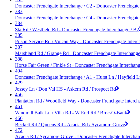
Doncaster Frenchgate Interchange / C2 - Doncaster Frenchgate
383
Doncaster Frenchgate Interchange / C4 - Doncaster Frenchgate
384
Sta Rd / Westfield Rd - Doncaster Frenchgate Interchange / B2
385
Prison Service Rd / Vulcan Way - Doncaster Frenchgate Interc
387
Marshland Rd / Grange Rd - Doncaster Frenchgate Interchange
388
Horse Fair Green / Finkle St - Doncaster Frenchgate Interchan
404
Doncaster Frenchgate Interchange / A1 - Hurst Ln / Hayfield L
429
Jossey Ln / Don Val HS - Askern Rd / Prospect Rd
456
Plantation Rd / Woodfield Way - Doncaster Frenchgate Interch
461
Windmill Balk Ln / Villa Rd - W End Rd / Broc-O-Bank
466
Beckett Rd / Queens Rd - Acacia Rd / Sycamore Grove
472
Acacia Rd / Sycamore Grove - Doncaster Frenchgate Interchan