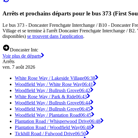
Arrêts et prochains départs pour le bus 373 (First So
Le bus 373 - Doncaster Frenchgate Interchange / B10 - Doncaster Frenc
Village et se termine à l'arrêt Doncaster Frenchgate Interchange / B2.
disponibles)
se trouvent dans l'application
.
Doncaster Intc
Voir plus de départs
Arrêts
ven. 7 août 2026
White Rose Way / Lakeside Village
06:38
Woodfield Way / White Rose Way
06:41
Woodfield Way / Bullrush Grove
06:42
White Rose Way / Park & Ride
06:43
Woodfield Way / Bullrush Grove
06:44
Woodfield Way / Bullrush Grove
06:45
Woodfield Way / Plantation Road
06:45
Plantation Road / Whisperwood Drive
06:48
Plantation Road / Woodfield Way
06:48
Tickhill Road / Fulwood Drive
06:50