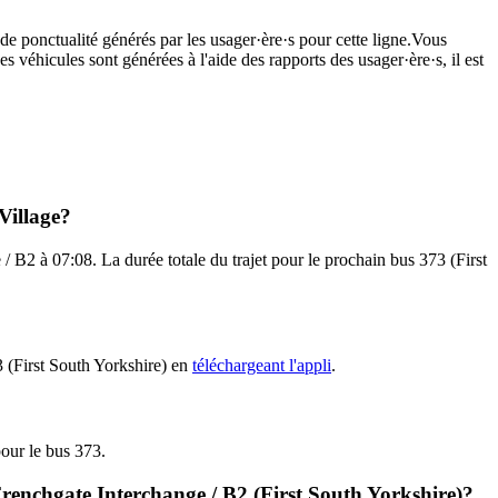
de ponctualité générés par les usager·ère·s pour cette ligne.Vous
s véhicules sont générées à l'aide des rapports des usager·ère·s, il est
Village?
/ B2 à 07:08. La durée totale du trajet pour le prochain bus 373 (First
3 (First South Yorkshire) en
téléchargeant l'appli
.
pour le bus 373.
Frenchgate Interchange / B2 (First South Yorkshire)?