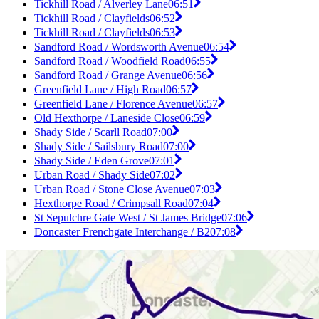
Tickhill Road / Alverley Lane
06:51
Tickhill Road / Clayfields
06:52
Tickhill Road / Clayfields
06:53
Sandford Road / Wordsworth Avenue
06:54
Sandford Road / Woodfield Road
06:55
Sandford Road / Grange Avenue
06:56
Greenfield Lane / High Road
06:57
Greenfield Lane / Florence Avenue
06:57
Old Hexthorpe / Laneside Close
06:59
Shady Side / Scarll Road
07:00
Shady Side / Sailsbury Road
07:00
Shady Side / Eden Grove
07:01
Urban Road / Shady Side
07:02
Urban Road / Stone Close Avenue
07:03
Hexthorpe Road / Crimpsall Road
07:04
St Sepulchre Gate West / St James Bridge
07:06
Doncaster Frenchgate Interchange / B2
07:08