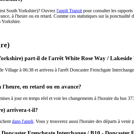
(First South Yorkshire)? Ouvrez
l'appli Transit
pour consulter les rapports 
ance, à l'heure ou en retard. Comme ces statistiques sur la ponctualité de
h Yorkshire.
ire)
orkshire) part-il de l'arrêt White Rose Way / Lakeside 
 Village à 06:38 et arrivera à l'arrêt Doncaster Frenchgate Interchange 
à l'heure, en retard ou en avance?
 mises à jour en temps réel et voir les changements à l'horaire du bus 37
) arrivera-t-il?
fichent
dans l'appli
. Vous y trouverez aussi l'horaire des départs à venir 
3 - Doncaster Frenchgate Interchange / B10 - Doncaster 