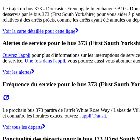
Le trajet du bus 373 - Doncaster Frenchgate Interchange / B10 - Doncas
desservis par le bus 373 (First South Yorkshire) pour vous aider à pla
relatives à des arrêts précis, comme les arrêts ayant été annulés ou dé
Voir la carte détaillée pour cette ligne
Alertes de service pour le bus 373 (First South Yorkshi
Ouvrez l'appli
pour plus d'informations sur les interruptions de service
de service.
Une fois dans l'appli
, vous pourrez aussi vous abonner aux 
Voir les alertes
Fréquence du service pour le bus 373 (First South Yor
Le prochain bus 373 partira de l'arrêt White Rose Way / Lakeside Villa
et connaître les horaires exacts, ouvrez
l'appli Transit
.
Voir tous les départs
Ponctualité des départs pour le bus 373 (First South 