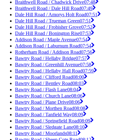
Braithwell Road / Chadwick Drive
07:48
Braithwell Road / Dale Hill Road
07:49
Dale Hill Road / Amorys Holt Road
07:51
Dale Hill Road / Trueman Green
07:51
Dale Hill Road / Frobisher Grove
07:52
Dale Hill Road / Bonington Rise
07:53
Addison Road / Maple Avenue
07:54
Addison Road / Laburnum Road
07:54
Rotherham Road / Addison Road
07:56
Bawtry Road / Hellaby Bridge
07:57
Bawtry Road / Greenhill Avenue
07:58
Bawtry Road / Hellaby Hall Road
07:59
Bawtry Road / Clifford Road
08:00
Bawtry Road / Bentley Road
08:03
Bawtry Road / Flash Lane
08:04
Bawtry Road / Church Lane
08:06
Bawtry Road / Plane Drive
08:06
Bawtry Road / Morthen Road
08:08
Bawtry Road / Tanfield Way
08:09
Bawtry Road / Springfield Road
08:09
Bawtry Road / Sledgate Lane
08:10
Bawtry Road / Moorlands
08:11
Bawtry Road / Sheep Cote Road
08:12