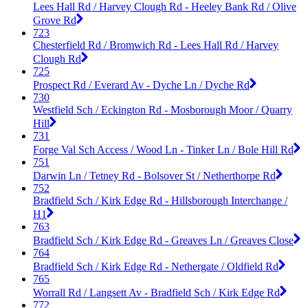
Lees Hall Rd / Harvey Clough Rd - Heeley Bank Rd / Olive
Grove Rd
723
Chesterfield Rd / Bromwich Rd - Lees Hall Rd / Harvey
Clough Rd
725
Prospect Rd / Everard Av - Dyche Ln / Dyche Rd
730
Westfield Sch / Eckington Rd - Mosborough Moor / Quarry
Hill
731
Forge Val Sch Access / Wood Ln - Tinker Ln / Bole Hill Rd
751
Darwin Ln / Tetney Rd - Bolsover St / Netherthorpe Rd
752
Bradfield Sch / Kirk Edge Rd - Hillsborough Interchange /
H1
763
Bradfield Sch / Kirk Edge Rd - Greaves Ln / Greaves Close
764
Bradfield Sch / Kirk Edge Rd - Nethergate / Oldfield Rd
765
Worrall Rd / Langsett Av - Bradfield Sch / Kirk Edge Rd
772