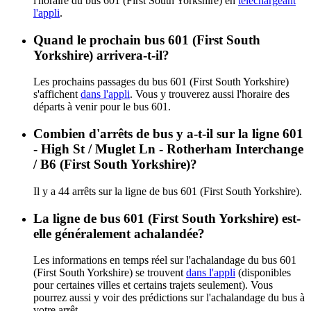
l'horaire du bus 601 (First South Yorkshire) en
téléchargeant
l'appli
.
Quand le prochain bus 601 (First South
Yorkshire) arrivera-t-il?
Les prochains passages du bus 601 (First South Yorkshire)
s'affichent
dans l'appli
. Vous y trouverez aussi l'horaire des
départs à venir pour le bus 601.
Combien d'arrêts de bus y a-t-il sur la ligne 601
- High St / Muglet Ln - Rotherham Interchange
/ B6 (First South Yorkshire)?
Il y a 44 arrêts sur la ligne de bus 601 (First South Yorkshire).
La ligne de bus 601 (First South Yorkshire) est-
elle généralement achalandée?
Les informations en temps réel sur l'achalandage du bus 601
(First South Yorkshire) se trouvent
dans l'appli
(disponibles
pour certaines villes et certains trajets seulement). Vous
pourrez aussi y voir des prédictions sur l'achalandage du bus à
votre arrêt.