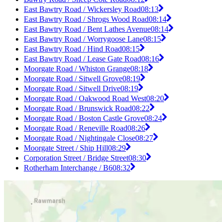
East Bawtry Road / Wickersley Road
08:13
East Bawtry Road / Shrogs Wood Road
08:14
East Bawtry Road / Bent Lathes Avenue
08:14
East Bawtry Road / Worrygoose Lane
08:15
East Bawtry Road / Hind Road
08:15
East Bawtry Road / Lease Gate Road
08:16
Moorgate Road / Whiston Grange
08:18
Moorgate Road / Sitwell Grove
08:19
Moorgate Road / Sitwell Drive
08:19
Moorgate Road / Oakwood Road West
08:20
Moorgate Road / Brunswick Road
08:22
Moorgate Road / Boston Castle Grove
08:24
Moorgate Road / Reneville Road
08:26
Moorgate Road / Nightingale Close
08:27
Moorgate Street / Ship Hill
08:29
Corporation Street / Bridge Street
08:30
Rotherham Interchange / B6
08:32