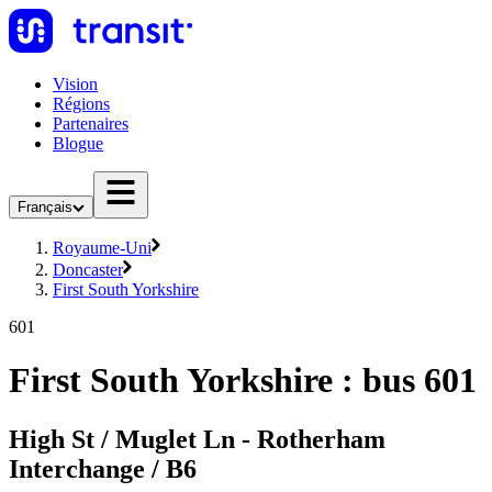
Vision
Régions
Partenaires
Blogue
Français
Royaume-Uni
Doncaster
First South Yorkshire
601
First South Yorkshire : bus 601
High St / Muglet Ln - Rotherham
Interchange / B6