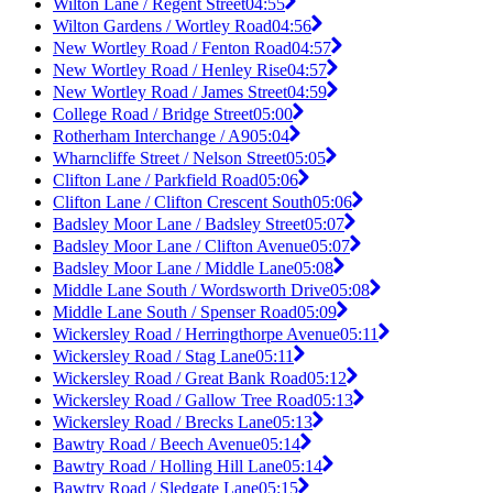
Wilton Lane / Regent Street
04:55
Wilton Gardens / Wortley Road
04:56
New Wortley Road / Fenton Road
04:57
New Wortley Road / Henley Rise
04:57
New Wortley Road / James Street
04:59
College Road / Bridge Street
05:00
Rotherham Interchange / A9
05:04
Wharncliffe Street / Nelson Street
05:05
Clifton Lane / Parkfield Road
05:06
Clifton Lane / Clifton Crescent South
05:06
Badsley Moor Lane / Badsley Street
05:07
Badsley Moor Lane / Clifton Avenue
05:07
Badsley Moor Lane / Middle Lane
05:08
Middle Lane South / Wordsworth Drive
05:08
Middle Lane South / Spenser Road
05:09
Wickersley Road / Herringthorpe Avenue
05:11
Wickersley Road / Stag Lane
05:11
Wickersley Road / Great Bank Road
05:12
Wickersley Road / Gallow Tree Road
05:13
Wickersley Road / Brecks Lane
05:13
Bawtry Road / Beech Avenue
05:14
Bawtry Road / Holling Hill Lane
05:14
Bawtry Road / Sledgate Lane
05:15