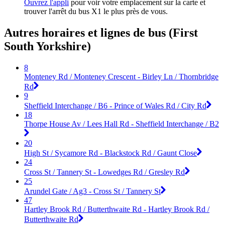
Ouvrez l'appli
pour voir votre emplacement sur la carte et
trouver l'arrêt du bus X1 le plus près de vous.
Autres horaires et lignes de bus (First
South Yorkshire)
8
Monteney Rd / Monteney Crescent - Birley Ln / Thornbridge
Rd
9
Sheffield Interchange / B6 - Prince of Wales Rd / City Rd
18
Thorpe House Av / Lees Hall Rd - Sheffield Interchange / B2
20
High St / Sycamore Rd - Blackstock Rd / Gaunt Close
24
Cross St / Tannery St - Lowedges Rd / Gresley Rd
25
Arundel Gate / Ag3 - Cross St / Tannery St
47
Hartley Brook Rd / Butterthwaite Rd - Hartley Brook Rd /
Butterthwaite Rd