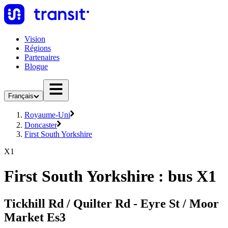
Vision
Régions
Partenaires
Blogue
Français
Royaume-Uni
Doncaster
First South Yorkshire
X1
First South Yorkshire : bus X1
Tickhill Rd / Quilter Rd - Eyre St / Moor
Market Es3