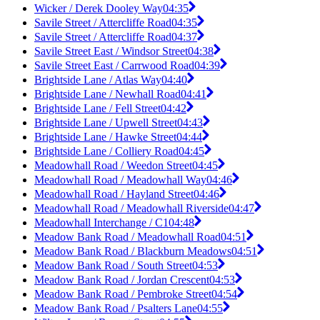
Wicker / Derek Dooley Way
04:35
Savile Street / Attercliffe Road
04:35
Savile Street / Attercliffe Road
04:37
Savile Street East / Windsor Street
04:38
Savile Street East / Carrwood Road
04:39
Brightside Lane / Atlas Way
04:40
Brightside Lane / Newhall Road
04:41
Brightside Lane / Fell Street
04:42
Brightside Lane / Upwell Street
04:43
Brightside Lane / Hawke Street
04:44
Brightside Lane / Colliery Road
04:45
Meadowhall Road / Weedon Street
04:45
Meadowhall Road / Meadowhall Way
04:46
Meadowhall Road / Hayland Street
04:46
Meadowhall Road / Meadowhall Riverside
04:47
Meadowhall Interchange / C1
04:48
Meadow Bank Road / Meadowhall Road
04:51
Meadow Bank Road / Blackburn Meadows
04:51
Meadow Bank Road / South Street
04:53
Meadow Bank Road / Jordan Crescent
04:53
Meadow Bank Road / Pembroke Street
04:54
Meadow Bank Road / Psalters Lane
04:55