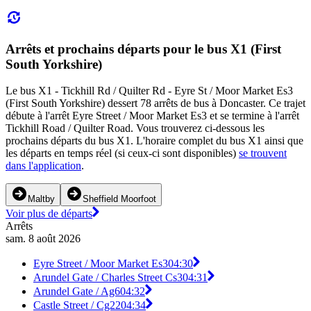
Arrêts et prochains départs pour le bus X1 (First
South Yorkshire)
Le bus X1 - Tickhill Rd / Quilter Rd - Eyre St / Moor Market Es3
(First South Yorkshire) dessert 78 arrêts de bus à Doncaster. Ce trajet
débute à l'arrêt Eyre Street / Moor Market Es3 et se termine à l'arrêt
Tickhill Road / Quilter Road. Vous trouverez ci-dessous les
prochains départs du bus X1. L'horaire complet du bus X1 ainsi que
les départs en temps réel (si ceux-ci sont disponibles)
se trouvent
dans l'application
.
Maltby
Sheffield Moorfoot
Voir plus de départs
Arrêts
sam. 8 août 2026
Eyre Street / Moor Market Es3
04:30
Arundel Gate / Charles Street Cs3
04:31
Arundel Gate / Ag6
04:32
Castle Street / Cg22
04:34