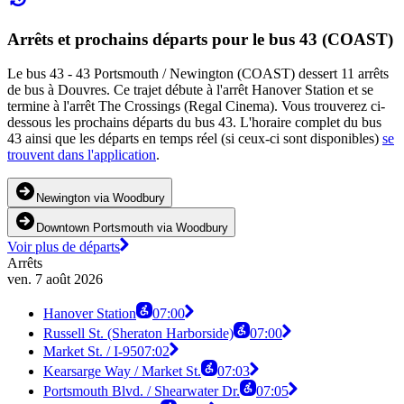
Arrêts et prochains départs pour le bus 43 (COAST)
Le bus 43 - 43 Portsmouth / Newington (COAST) dessert 11 arrêts
de bus à Douvres. Ce trajet débute à l'arrêt Hanover Station et se
termine à l'arrêt The Crossings (Regal Cinema). Vous trouverez ci-
dessous les prochains départs du bus 43. L'horaire complet du bus
43 ainsi que les départs en temps réel (si ceux-ci sont disponibles)
se
trouvent dans l'application
.
Newington via Woodbury
Downtown Portsmouth via Woodbury
Voir plus de départs
Arrêts
ven. 7 août 2026
Hanover Station
07:00
Russell St. (Sheraton Harborside)
07:00
Market St. / I-95
07:02
Kearsarge Way / Market St.
07:03
Portsmouth Blvd. / Shearwater Dr.
07:05