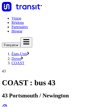
Vision
Régions
Partenaires
Blogue
Français
États-Unis
Dover
COAST
43
COAST : bus 43
43 Portsmouth / Newington