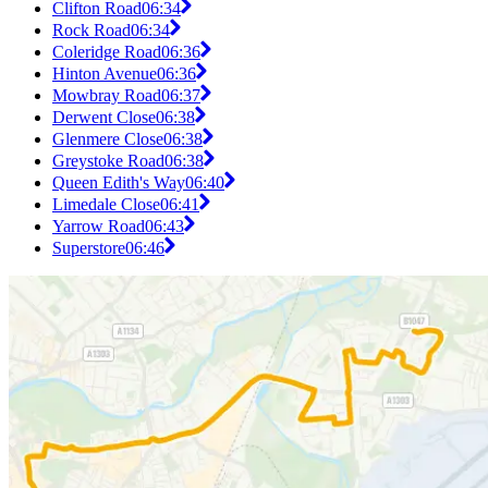
Clifton Road
06:34
Rock Road
06:34
Coleridge Road
06:36
Hinton Avenue
06:36
Mowbray Road
06:37
Derwent Close
06:38
Glenmere Close
06:38
Greystoke Road
06:38
Queen Edith's Way
06:40
Limedale Close
06:41
Yarrow Road
06:43
Superstore
06:46