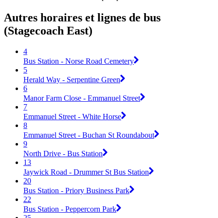
Autres horaires et lignes de bus
(Stagecoach East)
4
Bus Station - Norse Road Cemetery
5
Herald Way - Serpentine Green
6
Manor Farm Close - Emmanuel Street
7
Emmanuel Street - White Horse
8
Emmanuel Street - Buchan St Roundabout
9
North Drive - Bus Station
13
Jaywick Road - Drummer St Bus Station
20
Bus Station - Priory Business Park
22
Bus Station - Peppercorn Park
25