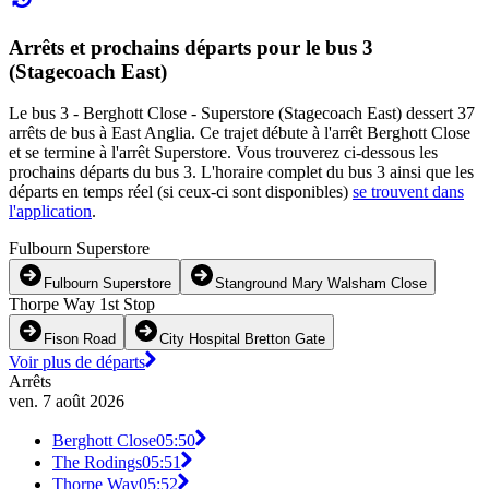
Arrêts et prochains départs pour le bus 3
(Stagecoach East)
Le bus 3 - Berghott Close - Superstore (Stagecoach East) dessert 37
arrêts de bus à East Anglia. Ce trajet débute à l'arrêt Berghott Close
et se termine à l'arrêt Superstore. Vous trouverez ci-dessous les
prochains départs du bus 3. L'horaire complet du bus 3 ainsi que les
départs en temps réel (si ceux-ci sont disponibles)
se trouvent dans
l'application
.
Fulbourn Superstore
Fulbourn Superstore
Stanground Mary Walsham Close
Thorpe Way 1st Stop
Fison Road
City Hospital Bretton Gate
Voir plus de départs
Arrêts
ven. 7 août 2026
Berghott Close
05:50
The Rodings
05:51
Thorpe Way
05:52