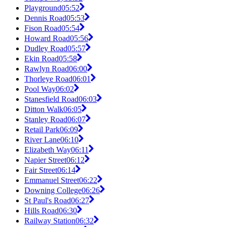
Playground
05:52
Dennis Road
05:53
Fison Road
05:54
Howard Road
05:56
Dudley Road
05:57
Ekin Road
05:58
Rawlyn Road
06:00
Thorleye Road
06:01
Pool Way
06:02
Stanesfield Road
06:03
Ditton Walk
06:05
Stanley Road
06:07
Retail Park
06:09
River Lane
06:10
Elizabeth Way
06:11
Napier Street
06:12
Fair Street
06:14
Emmanuel Street
06:22
Downing College
06:26
St Paul's Road
06:27
Hills Road
06:30
Railway Station
06:32