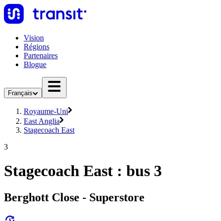
Vision
Régions
Partenaires
Blogue
Français
Royaume-Uni
East Anglia
Stagecoach East
3
Stagecoach East : bus 3
Berghott Close - Superstore