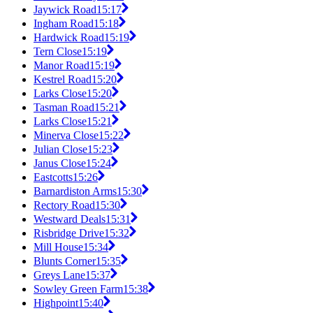
Jaywick Road
15:17
Ingham Road
15:18
Hardwick Road
15:19
Tern Close
15:19
Manor Road
15:19
Kestrel Road
15:20
Larks Close
15:20
Tasman Road
15:21
Larks Close
15:21
Minerva Close
15:22
Julian Close
15:23
Janus Close
15:24
Eastcotts
15:26
Barnardiston Arms
15:30
Rectory Road
15:30
Westward Deals
15:31
Risbridge Drive
15:32
Mill House
15:34
Blunts Corner
15:35
Greys Lane
15:37
Sowley Green Farm
15:38
Highpoint
15:40