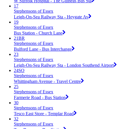
W Suffolk Hospital - The Guineas Bus Sta
17
Stephensons of Essex
Leigh-On-Sea Railway Sta - Heygate Av
19
Stephensons of Essex
Bus Station - Church Lane
21BR
Stephensons of Essex
Bulford Lane - Bus Interchange
23
Stephensons of Essex
Leigh-On-Sea Railway Sta - London Southend Airport
24SO
Stephensons of Essex
Whittingham Avenue - Travel Centre
25
Stephensons of Essex
Farmerie Road - Bus Station
30
Stephensons of Essex
Tesco East Store - Templar Road
32
Stephensons of Essex