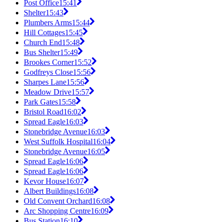
Post Office
15:41
Shelter
15:43
Plumbers Arms
15:44
Hill Cottages
15:45
Church End
15:48
Bus Shelter
15:49
Brookes Corner
15:52
Godfreys Close
15:56
Sharpes Lane
15:56
Meadow Drive
15:57
Park Gates
15:58
Bristol Road
16:02
Spread Eagle
16:03
Stonebridge Avenue
16:03
West Suffolk Hospital
16:04
Stonebridge Avenue
16:05
Spread Eagle
16:06
Spread Eagle
16:06
Kevor House
16:07
Albert Buildings
16:08
Old Convent Orchard
16:08
Arc Shopping Centre
16:09
Bus Station
16:10