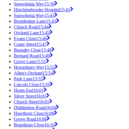
Snowdonia Way
15:39
Hinchingbrooke Hospital
15:41
Snowdonia Way
15:41
Bromholme Lane
15:43
Church Road
15:44
Orchard Lane
15:45
Evans Close
15:46
Crane Street
15:47
Burnaby Close
15:48
Bernard Road
15:49
Grove Lane
15:51
Horseshoes Way
15:52
Allen's Orchard
15:54
Park Lane
15:55
Lincoln Close
15:59
Hunts End
16:01
Silver Street
16:01
Church Street
16:01
Diddington Road
16:04
Hawthorn Close
16:08
Grove Road
16:08
Boardman Close
16:10