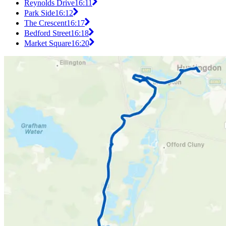
Reynolds Drive
16:11
Park Side
16:12
The Crescent
16:17
Bedford Street
16:18
Market Square
16:20