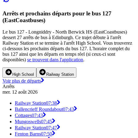
Arrêts et prochains départs pour le bus 127
(EastCoastbuses)
Le bus 127 - Longniddry - North Berwick HS (EastCoastbuses)
dessert 27 arrêts de bus à Edinburgh. Ce trajet débute à l'arrêt
Railway Station et se termine à l'arrêt High School. Vous trouverez
ci-dessous les prochains départs du bus 127. L'horaire complet du
bus 127 ainsi que les départs en temps réel (si ceux-ci sont
disponibles)
se trouvent dans l'application
.
High School
Railway Station
Voir plus de départs
Arrêts
mer. 12 août 2026
Railway Station
07:38
Ballencrieff Roundabout
07:43
Cottages
07:43
Mungoswells
07:45
Railway Station
07:47
Fenton Barns
07:50