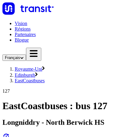
Vision
Régions
Partenaires
Blogue
Français
Royaume-Uni
Edinburgh
EastCoastbuses
127
EastCoastbuses : bus 127
Longniddry - North Berwick HS