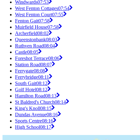
Windwards
07:53
West Fenton Cottages
07:54
West Fenton Court
07:55
Fenton Gait
07:58
Muirfield House
07:58
Archerfield
08:02
Queenstonbank
08:03
Ruthven Road
08:04
Castle
08:05
Foreshot Terrace
08:06
Station Road
08:07
Ferrygate
08:08
Ferrybridge
08:11
South Gait
08:12
Golf Hotel
08:12
Hamilton Road
08:13
St Baldred's Church
08:14
King's Knoll
08:15
Dundas Avenue
08:16
Sports Centre
08:16
High School
08:17