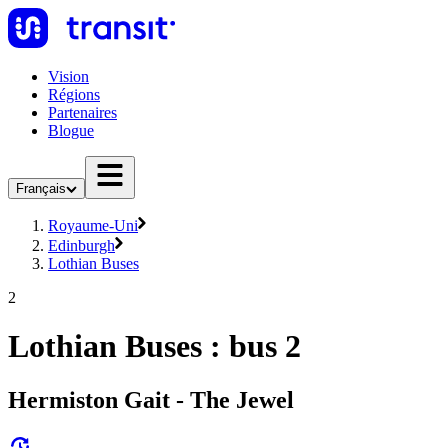
Vision
Régions
Partenaires
Blogue
Français
Royaume-Uni
Edinburgh
Lothian Buses
2
Lothian Buses : bus 2
Hermiston Gait - The Jewel