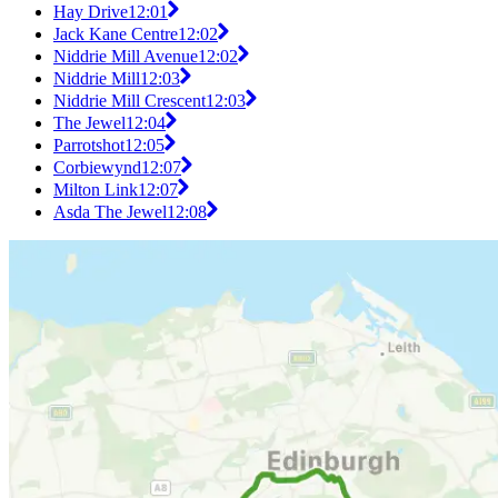
Hay Drive
12:01
Jack Kane Centre
12:02
Niddrie Mill Avenue
12:02
Niddrie Mill
12:03
Niddrie Mill Crescent
12:03
The Jewel
12:04
Parrotshot
12:05
Corbiewynd
12:07
Milton Link
12:07
Asda The Jewel
12:08