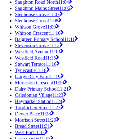
Saughton Road North
11:04
Saughton Mains Street
11:06
Stenhouse Grove
11:07
Stenhouse Cross
11:08
Whitson Grove
11:09
Whitson Crescent
11:10
Balgreen Primary School
11:11
Stevenson Grove
11:12
Westfield Avenue
11:13
Westfield Road
11:15
Stewart Terrace
11:16
Tynecastle
11:18
Gorgie City Farm
11:19
Murieston Crescent
11:20
Dalry Primary School
11:21
Caledonian Village
11:23
Haymarket Station
11:24
Torphichen Street
11:27
Dewer Place
11:28
Morrison Street
11:29
Bread Street
11:31
West Port
11:33
Grassmarket
11:35