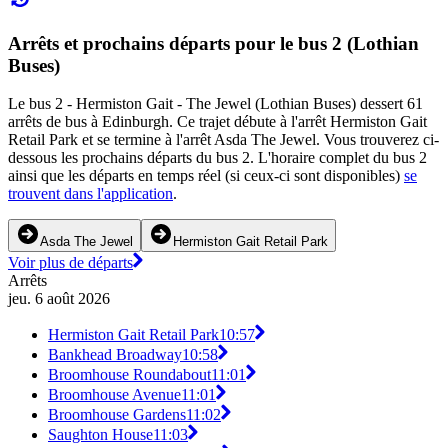
Arrêts et prochains départs pour le bus 2 (Lothian
Buses)
Le bus 2 - Hermiston Gait - The Jewel (Lothian Buses) dessert 61
arrêts de bus à Edinburgh. Ce trajet débute à l'arrêt Hermiston Gait
Retail Park et se termine à l'arrêt Asda The Jewel. Vous trouverez ci-
dessous les prochains départs du bus 2. L'horaire complet du bus 2
ainsi que les départs en temps réel (si ceux-ci sont disponibles)
se
trouvent dans l'application
.
Asda The Jewel
Hermiston Gait Retail Park
Voir plus de départs
Arrêts
jeu. 6 août 2026
Hermiston Gait Retail Park
10:57
Bankhead Broadway
10:58
Broomhouse Roundabout
11:01
Broomhouse Avenue
11:01
Broomhouse Gardens
11:02
Saughton House
11:03