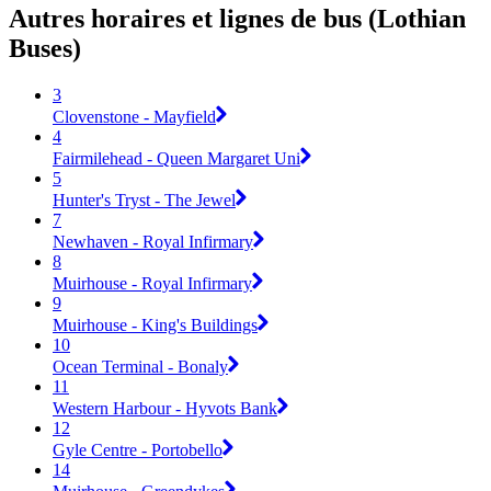
Autres horaires et lignes de bus (Lothian
Buses)
3
Clovenstone - Mayfield
4
Fairmilehead - Queen Margaret Uni
5
Hunter's Tryst - The Jewel
7
Newhaven - Royal Infirmary
8
Muirhouse - Royal Infirmary
9
Muirhouse - King's Buildings
10
Ocean Terminal - Bonaly
11
Western Harbour - Hyvots Bank
12
Gyle Centre - Portobello
14