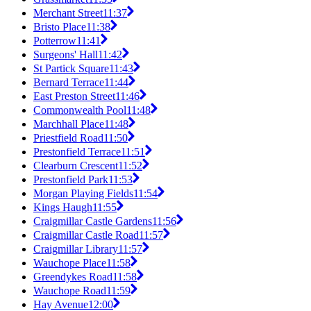
Merchant Street
11:37
Bristo Place
11:38
Potterrow
11:41
Surgeons' Hall
11:42
St Partick Square
11:43
Bernard Terrace
11:44
East Preston Street
11:46
Commonwealth Pool
11:48
Marchhall Place
11:48
Priestfield Road
11:50
Prestonfield Terrace
11:51
Clearburn Crescent
11:52
Prestonfield Park
11:53
Morgan Playing Fields
11:54
Kings Haugh
11:55
Craigmillar Castle Gardens
11:56
Craigmillar Castle Road
11:57
Craigmillar Library
11:57
Wauchope Place
11:58
Greendykes Road
11:58
Wauchope Road
11:59
Hay Avenue
12:00