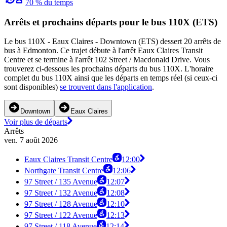
70 % du temps
Arrêts et prochains départs pour le bus 110X (ETS)
Le bus 110X - Eaux Claires - Downtown (ETS) dessert 20 arrêts de
bus à Edmonton. Ce trajet débute à l'arrêt Eaux Claires Transit
Centre et se termine à l'arrêt 102 Street / Macdonald Drive. Vous
trouverez ci-dessous les prochains départs du bus 110X. L'horaire
complet du bus 110X ainsi que les départs en temps réel (si ceux-ci
sont disponibles)
se trouvent dans l'application
.
Downtown
Eaux Claires
Voir plus de départs
Arrêts
ven. 7 août 2026
Eaux Claires Transit Centre
12:00
Northgate Transit Centre
12:06
97 Street / 135 Avenue
12:07
97 Street / 132 Avenue
12:08
97 Street / 128 Avenue
12:10
97 Street / 122 Avenue
12:13
97 Street / 118 Avenue
12:14