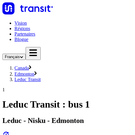
Vision
Régions
Partenaires
Blogue
Français
Canada
Edmonton
Leduc Transit
1
Leduc Transit : bus 1
Leduc - Nisku - Edmonton