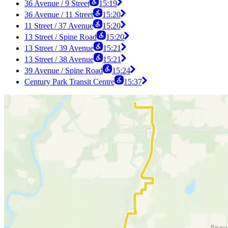
36 Avenue / 9 Street
15:19
36 Avenue / 11 Street
15:20
11 Street / 37 Avenue
15:20
13 Street / Spine Road
15:20
13 Street / 39 Avenue
15:21
13 Street / 38 Avenue
15:21
39 Avenue / Spine Road
15:24
Century Park Transit Centre
15:37