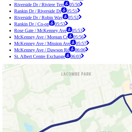
Riverside Dr / Riviere Terr
05:50
Rankin Dr / Riverside Dr
05:51
Riverside Dr / Robin Way
05:52
Rankin Dr / Co-op
05:53
Rose Gate / McKenney Ave
05:53
McKenney Ave / Morgan Cr
05:56
McKenney Ave / Mission Ave
05:57
McKenney Ave / Dawson Rd
06:00
St. Albert Centre Exchange
06:03