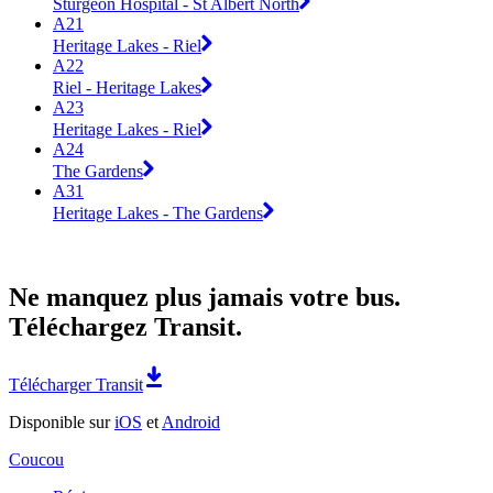
Sturgeon Hospital - St Albert North
A21
Heritage Lakes - Riel
A22
Riel - Heritage Lakes
A23
Heritage Lakes - Riel
A24
The Gardens
A31
Heritage Lakes - The Gardens
Ne manquez plus jamais votre bus.
Téléchargez Transit.
Télécharger Transit
Disponible sur
iOS
et
Android
Coucou