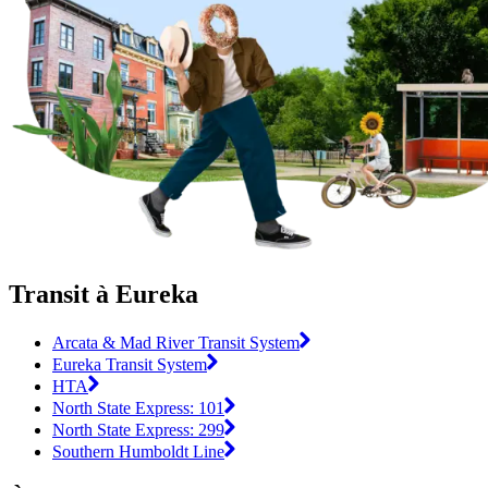
Transit à Eureka
Arcata & Mad River Transit System
Eureka Transit System
HTA
North State Express: 101
North State Express: 299
Southern Humboldt Line