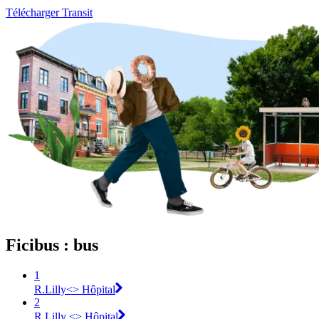
Télécharger Transit
Ficibus : bus
1
R.Lilly<> Hôpital
2
R.Lilly <> Hôpital