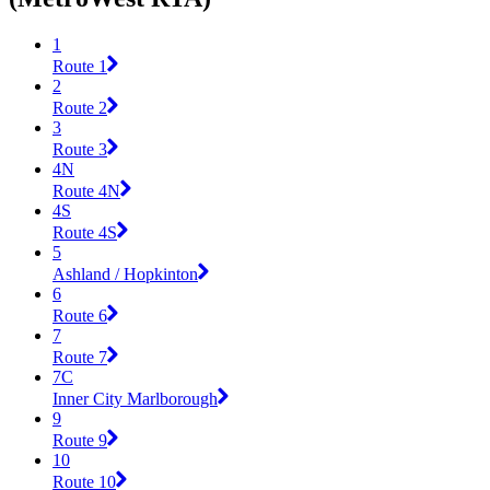
1
Route 1
2
Route 2
3
Route 3
4N
Route 4N
4S
Route 4S
5
Ashland / Hopkinton
6
Route 6
7
Route 7
7C
Inner City Marlborough
9
Route 9
10
Route 10