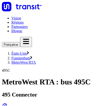
Vision
Régions
Partenaires
Blogue
Français
États-Unis
Framingham
MetroWest RTA
495C
MetroWest RTA : bus 495C
495 Connector