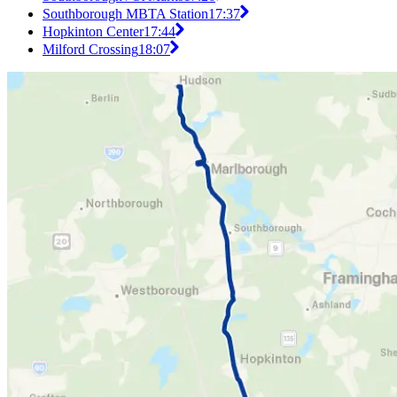
Southborough MBTA Station
17:37
Hopkinton Center
17:44
Milford Crossing
18:07