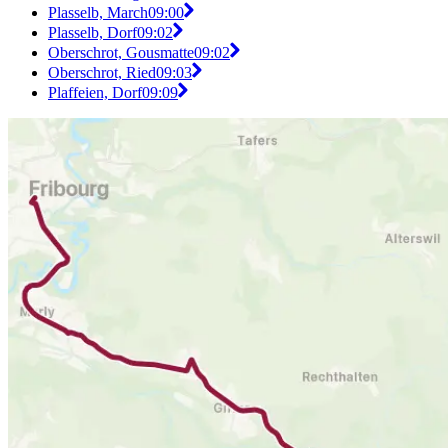
Plasselb, March
09:00
Plasselb, Dorf
09:02
Oberschrot, Gousmatte
09:02
Oberschrot, Ried
09:03
Plaffeien, Dorf
09:09