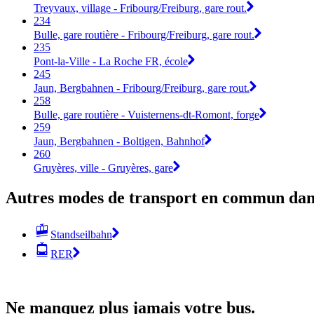
Treyvaux, village - Fribourg/Freiburg, gare rout.
234
Bulle, gare routière - Fribourg/Freiburg, gare rout.
235
Pont-la-Ville - La Roche FR, école
245
Jaun, Bergbahnen - Fribourg/Freiburg, gare rout.
258
Bulle, gare routière - Vuisternens-dt-Romont, forge
259
Jaun, Bergbahnen - Boltigen, Bahnhof
260
Gruyères, ville - Gruyères, gare
Autres modes de transport en commun dans
Standseilbahn
RER
Ne manquez plus jamais votre bus.