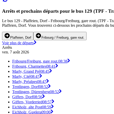
Arrêts et prochains départs pour le bus 129 (TPF - Tr
Le bus 129 - Plaffeien, Dorf - Fribourg/Freiburg, gare rout. (TPF - Tran
Plaffeien, Dorf. Vous trouverez ci-dessous les prochains départs du bu
Plaffeien, Dorf
Fribourg / Freiburg, gare rout.
Voir plus de départs
Arrêts
ven. 7 août 2026
Fribourg/Freiburg, gare rout.
08:38
Fribourg, Charmettes
08:41
Marly, Grand Pré
08:45
Marly, Cité
08:47
Marly, Préalpes
08:47
Tentlingen, Dorf
08:52
Tentlingen, Dürrenberg
08:52
Giffers, Dorf
08:56
Giffers, Vorderried
08:57
Eichholz, alte Post
08:59
Eichholz, Guglera
09:00