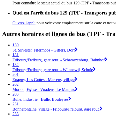
Pour connaître le statut actuel du bus 129 (TPF - Transports pub
Quel est l'arrêt de bus 129 (TPF - Transports pub
Ouvrez l'appli
pour voir votre emplacement sur la carte et trouve
Autres horaires et lignes de bus (TPF - Tra
130
St. Silvester, Fifermoos - Giffers, Dorf
181
Fribourg/Freiburg, gare rout. - Schwarzenburg, Bahnhof
182
Fribourg/Freiburg, gare rout. - Wünnewil, Schule
201
Epagny, Les Gottes - Marsens, village
202
Morlon, Eglise - Vuadens, Le Maupas
203
Bulle, Industrie - Bulle, Bouleyres
231
Bonnefontaine, village - Fribourg/Freiburg, gare rout.
233