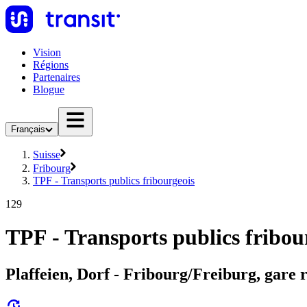
Vision
Régions
Partenaires
Blogue
Français
Suisse
Fribourg
TPF - Transports publics fribourgeois
129
TPF - Transports publics fribou
Plaffeien, Dorf - Fribourg/Freiburg, gare r