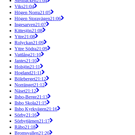
Stenbäcken
21:04
Viks
21:04
Högen Norra
21:05
Högen Storavägen
21:06
Ingesarven
21:07
Kittesjön
21:08
Yttre
21:08
Rolyckan
21:09
Yttre Södra
21:09
Vattlång
21:10
Jantes
21:10
Holsjön
21:11
Hogland
21:11
Böleberget
21:12
Norränget
21:12
Näset
21:12
Ilsbo-Berge
21:13
Ilsbo Skola
21:15
Ilsbo Kyrkvägen
21:16
Sörby
21:16
Sörbytjärnen
21:17
Råbo
21:18
Bromsvallen
21:20