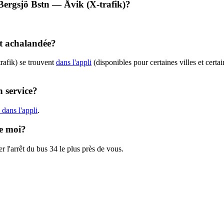
- Bergsjö Bstn — Åvik (X-trafik)?
nt achalandée?
rafik) se trouvent
dans l'appli
(disponibles pour certaines villes et certa
n service?
dans l'appli
.
de moi?
r l'arrêt du bus 34 le plus près de vous.