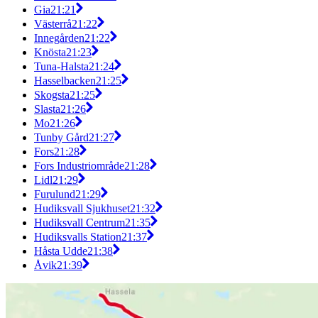
Gia
21:21
Västerrå
21:22
Innegården
21:22
Knösta
21:23
Tuna-Halsta
21:24
Hasselbacken
21:25
Skogsta
21:25
Slasta
21:26
Mo
21:26
Tunby Gård
21:27
Fors
21:28
Fors Industriområde
21:28
Lidl
21:29
Furulund
21:29
Hudiksvall Sjukhuset
21:32
Hudiksvall Centrum
21:35
Hudiksvalls Station
21:37
Håsta Udde
21:38
Åvik
21:39