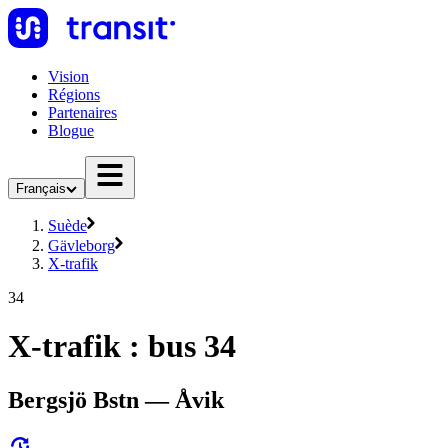
Vision
Régions
Partenaires
Blogue
Français
Suède
Gävleborg
X-trafik
34
X-trafik : bus 34
Bergsjö Bstn — Åvik