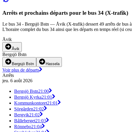
Arrêts et prochains départs pour le bus 34 (X-trafik)
Le bus 34 - Bergsjö Bstn — Åvik (X-trafik) dessert 49 arrêts de bus à 
L'horaire complet du bus 34 ainsi que les départs en temps réel (si ce
Åvik
Åvik
Bergsjö Bstn
Bergsjö Bstn
Hassela
Voir plus de départs
Arrêts
jeu. 6 août 2026
Bergsjö Bstn
21:00
Bergsjö Kyrka
21:01
Kommunkontoret
21:01
Sörgården
21:02
Bergvik
21:02
Bålleberget
21:03
Rönnebo
21:04