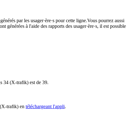
 générés par les usager·ère·s pour cette ligne.Vous pourrez aussi
nt générées à l'aide des rapports des usager·ère·s, il est possible
s 34 (X-trafik) est de 39.
 (X-trafik) en
téléchargeant l'appli
.