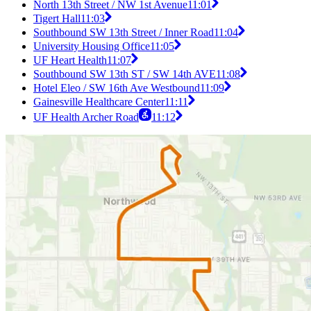
North 13th Street / NW 1st Avenue
11:01
Tigert Hall
11:03
Southbound SW 13th Street / Inner Road
11:04
University Housing Office
11:05
UF Heart Health
11:07
Southbound SW 13th ST / SW 14th AVE
11:08
Hotel Eleo / SW 16th Ave Westbound
11:09
Gainesville Healthcare Center
11:11
UF Health Archer Road
11:12