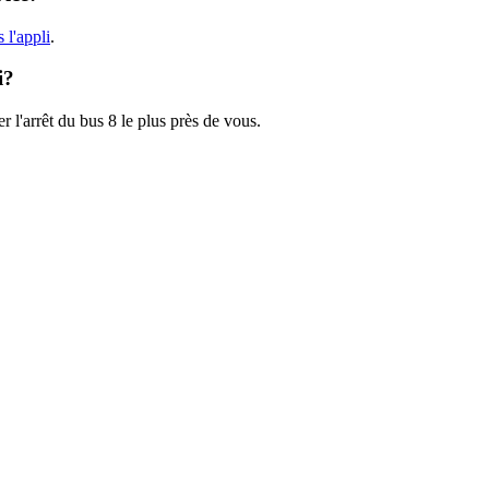
 l'appli
.
i?
r l'arrêt du bus 8 le plus près de vous.