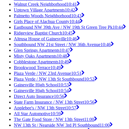
Walnut Creek Neighborhood
10:41
Uptown Village Apartments
10:42
Palmetto Woods Neighborhood
10:43
Girls Place of Alachua County
10:44
Eastbound NW 39th Ave / NW 19th St Green Tree Pk
10:44
Ridgeview Baptist Church
10:45
Altrusa House of Gainesville
10:46
Southbound NW 21st Street / NW 36th Avenue
10:46
Glen Springs Apartments
10:47
Misty Oaks Apartments
10:48
Cobblestone Apartments
10:49
Brookwood Terrace
10:49
Plaza Verde / NW 23rd Avenue
10:51
Plaza Verde / NW 13th St Southbound
10:52
Gainesville High School
10:53
Gainesville High School
10:54
Direct Auto Insurance
10:56
State Farm Insurance / NW 13th Street
10:56
Applebee's / NW 13th Street
10:57
All Star Automotive
10:59
The Gate Food Store / NW 13th Street
11:00
NW 13th St / Nearside NW 3rd Pl Southbound
11:00