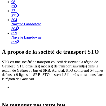
98
98
371
371
804
Navette Lansdowne
804
859
Navette Lansdowne
859
À propos de la société de transport STO
STO est une société de transport collectif desservant la région de
Gatineau. STO offre le(s) mode(s) de transport suivant(s) dans la
région de Gatineau : bus et SRB. Au total, STO comprend 54 lignes
de bus et 9 lignes de SRB. STO dessert 1 811 arrêts ou stations dans
la région de Gatineau.
Ne manquez pas votre bus.